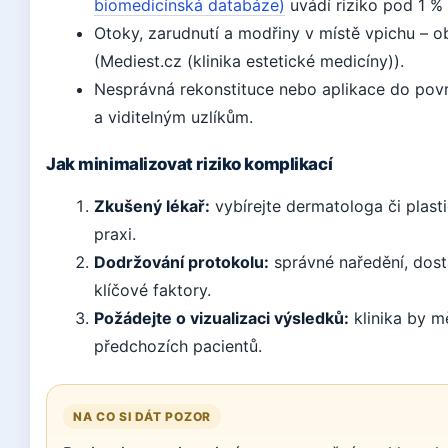
biomedicínská databáze)
uvádí riziko pod 1 % 
Otoky, zarudnutí a modřiny v místě vpichu – 
(Mediest.cz (klinika estetické medicíny)).
Nesprávná rekonstituce nebo aplikace do pov
a viditelným uzlíkům.
Jak minimalizovat riziko komplikací
Zkušený lékař:
vybírejte dermatologa či plast
praxi.
Dodržování protokolu:
správné naředění, dost
klíčové faktory.
Požádejte o vizualizaci výsledků:
klinika by m
předchozích pacientů.
NA CO SI DÁT POZOR