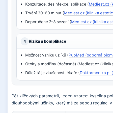
Konzultace, desinfekce, aplikace (
Mediest.cz (
Trvání 30–60 minut (
Mediest.cz (klinika esteti
Doporučené 2–3 sezení (
Mediest.cz (klinika es
Rizika a komplikace
4
Možnost vzniku uzlíků (
PubMed (odborná biome
Otoky a modřiny (dočasné) (Mediest.cz (klinik
Důležitá je zkušenost lékaře (
Doktormonika.pl (
Pět klíčových parametrů, jeden vzorec: kyselina po
dlouhodobými účinky, který má za sebou regulaci v