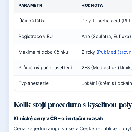
PARAMETR
HODNOTA
Účinná látka
Poly-L-lactic acid (PL
Registrace v EU
Ano (Sculptra, Euflexa) 
Maximální doba účinku
2 roky (
PubMed (srovná
Průměrný počet ošetření
2–3 (Mediest.cz (klinik
Typ anestezie
Lokální (krém s lidokai
Kolik stojí procedura s kyselinou po
Klinické ceny v ČR – orientační rozsah
Cena za jednu ampulku se v České republice pohyb