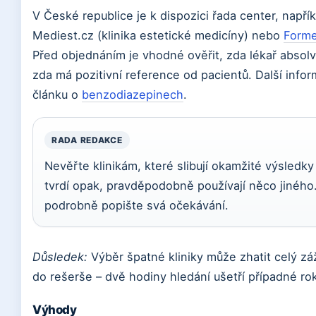
V České republice je k dispozici řada center, napříkl
Mediest.cz (klinika estetické medicíny) nebo
Forme
Před objednáním je vhodné ověřit, zda lékař absolv
zda má pozitivní reference od pacientů. Další info
článku o
benzodiazepinech
.
RADA REDAKCE
Nevěřte klinikám, které slibují okamžité výsledk
tvrdí opak, pravděpodobně používají něco jinéh
podrobně popište svá očekávání.
Důsledek:
Výběr špatné kliniky může zhatit celý záž
do rešerše – dvě hodiny hledání ušetří případné ro
Výhody