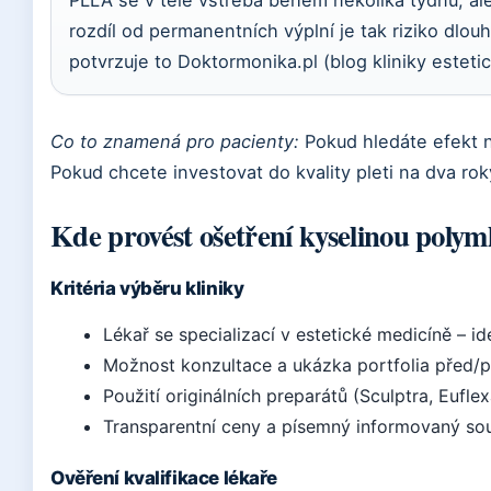
PLLA se v těle vstřebá během několika týdnů, al
rozdíl od permanentních výplní je tak riziko dlo
potvrzuje to Doktormonika.pl (blog kliniky esteti
Co to znamená pro pacienty:
Pokud hledáte efekt n
Pokud chcete investovat do kvality pleti na dva rok
Kde provést ošetření kyselinou poly
Kritéria výběru kliniky
Lékař se specializací v estetické medicíně – i
Možnost konzultace a ukázka portfolia před/p
Použití originálních preparátů (Sculptra, Euflex
Transparentní ceny a písemný informovaný sou
Ověření kvalifikace lékaře