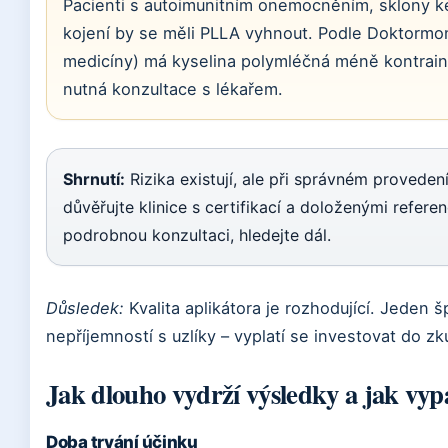
Pacienti s autoimunitním onemocněním, sklony ke
kojení by se měli PLLA vyhnout. Podle Doktormoni
medicíny) má kyselina polymléčná méně kontraind
nutná konzultace s lékařem.
Shrnutí:
Rizika existují, ale při správném proveden
důvěřujte klinice s certifikací a doloženými refer
podrobnou konzultaci, hledejte dál.
Důsledek:
Kvalita aplikátora je rozhodující. Jeden
nepříjemností s uzlíky – vyplatí se investovat do 
Jak dlouho vydrží výsledky a jak vyp
Doba trvání účinku