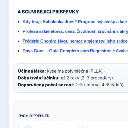
4 SOUVISEJICI PRISPEVKY
Kdy hraje Sabalenka dnes? Program, výsledky a kde 
Proteza szkieletowa: cena, životnost, srovnání s akr
Frédéric Chopin: život, nemoc a tajemství jeho srdce
Days Gone – Guia Completo com Requisitos e Avali
Účinná látka:
kyselina polymléčná (PLLA) ·
Doba trvání účinku:
až 2 roky (2–3 procedury) ·
Doporučený počet sezení:
2–3 (interval 4–6 týdnů)
RYCHLÝ PŘEHLED