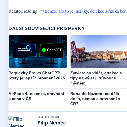
Related reading:
**Benzo: Co to je, účinky, detekce a rizika be
DALSI SOUVISEJICI PRISPEVKY
Perplexity Pro vs ChatGPT:
Żywiec: co vidět, atrakce a
Který je lepší? Srovnání 2025
tipy na výlet | Průvodce
městem
AirPods 4: recenze, srovnání
Ronaldo Nazario: co dělá
a cena v ČR
dnes, nemoc a srovnání s
CR7
O AUTOROVI
Filip Nemec