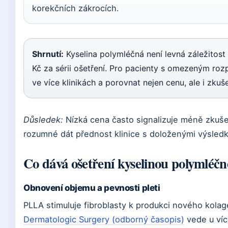
korekčních zákrocích.
Shrnutí:
Kyselina polymléčná není levná záležitost 
Kč za sérii ošetření. Pro pacienty s omezeným roz
ve více klinikách a porovnat nejen cenu, ale i zkuše
Důsledek:
Nízká cena často signalizuje méně zkuše
rozumné dát přednost klinice s doloženými výsledky
Co dává ošetření kyselinou polymléč
Obnovení objemu a pevnosti pleti
PLLA stimuluje fibroblasty k produkci nového kolag
Dermatologic Surgery (odborný časopis)
vede u víc