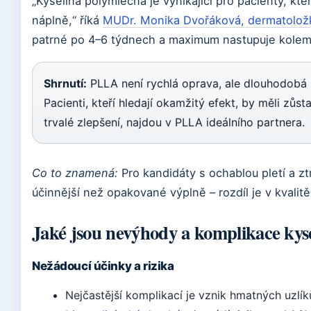
„Kyselina polymléčná je vynikající pro pacienty, kteř
náplně,“ říká
MUDr. Monika Dvořáková, dermatoložka
patrné po 4–6 týdnech a maximum nastupuje kolem
Shrnutí:
PLLA není rychlá oprava, ale dlouhodobá i
Pacienti, kteří hledají okamžitý efekt, by měli zůstat
trvalé zlepšení, najdou v PLLA ideálního partnera.
Co to znamená:
Pro kandidáty s ochablou pletí a zt
účinnější než opakované výplně – rozdíl je v kvalitě
Jaké jsou nevýhody a komplikace kys
Nežádoucí účinky a rizika
Nejčastější komplikací je vznik hmatných uzlí