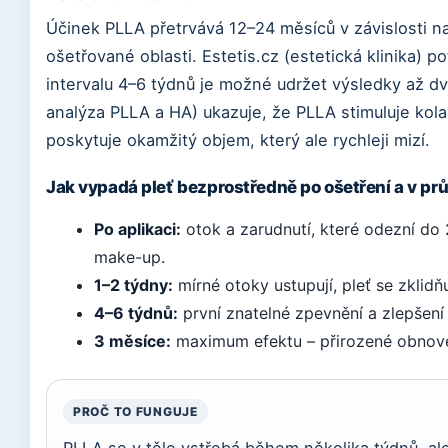
Účinek PLLA přetrvává 12–24 měsíců v závislosti n
ošetřované oblasti. Estetis.cz (estetická klinika) 
intervalu 4–6 týdnů je možné udržet výsledky až d
analýza PLLA a HA) ukazuje, že PLLA stimuluje kol
poskytuje okamžitý objem, který ale rychleji mizí.
Jak vypadá pleť bezprostředně po ošetření a v p
Po aplikaci:
otok a zarudnutí, které odezní do
make-up.
1–2 týdny:
mírné otoky ustupují, pleť se zklidňu
4–6 týdnů:
první znatelné zpevnění a zlepšení 
3 měsíce:
maximum efektu – přirozené obnove
PROČ TO FUNGUJE