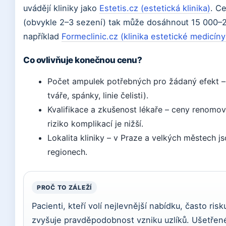
uvádějí kliniky jako
Estetis.cz (estetická klinika)
. C
(obvykle 2–3 sezení) tak může dosáhnout 15 000–2
například
Formeclinic.cz (klinika estetické medicíny
Co ovlivňuje konečnou cenu?
Počet ampulek potřebných pro žádaný efekt –
tváře, spánky, linie čelisti).
Kvalifikace a zkušenost lékaře – ceny renomov
riziko komplikací je nižší.
Lokalita kliniky – v Praze a velkých městech 
regionech.
PROČ TO ZÁLEŽÍ
Pacienti, kteří volí nejlevnější nabídku, často risk
zvyšuje pravděpodobnost vzniku uzlíků. Ušetřen