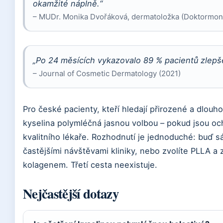
okamžité náplně.“
– MUDr. Monika Dvořáková, dermatoložka (Doktormonika
„Po 24 měsících vykazovalo 89 % pacientů zlepše
– Journal of Cosmetic Dermatology (2021)
Pro české pacienty, kteří hledají přirozené a dlou
kyselina polymléčná jasnou volbou – pokud jsou oc
kvalitního lékaře. Rozhodnutí je jednoduché: buď 
častějšími návštěvami kliniky, nebo zvolíte PLLA a z
kolagenem. Třetí cesta neexistuje.
Nejčastější dotazy