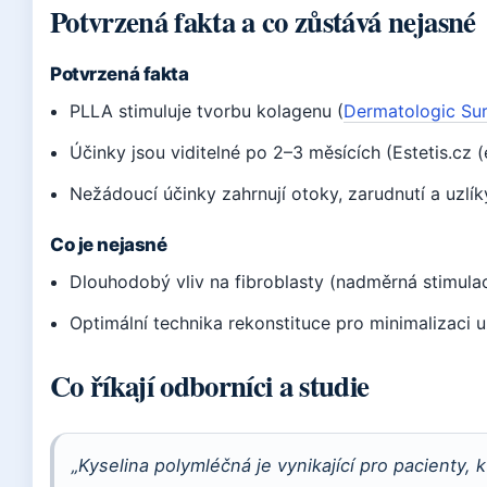
Potvrzená fakta a co zůstává nejasné
Potvrzená fakta
PLLA stimuluje tvorbu kolagenu (
Dermatologic Sur
Účinky jsou viditelné po 2–3 měsících (Estetis.cz (e
Nežádoucí účinky zahrnují otoky, zarudnutí a uzlík
Co je nejasné
Dlouhodobý vliv na fibroblasty (nadměrná stimula
Optimální technika rekonstituce pro minimalizaci uz
Co říkají odborníci a studie
„Kyselina polymléčná je vynikající pro pacienty, kt