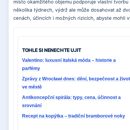
místo okamžitého objemu podporuje vlastní tvorbu k
několika týdnech, výdrž ale může dosahovat až dv
cenách, účincích i možných rizicích, abyste mohli vy
TOHLE SI NENECHTE UJIT
Valentino: luxusní italská móda – historie a
parfémy
Zprávy z Wrocławi dnes: dění, bezpečnost a život
ve městě
Antikoncepční spirála: typy, cena, účinnost a
srovnání
Recept na kopýtka – tradiční bramborové noky