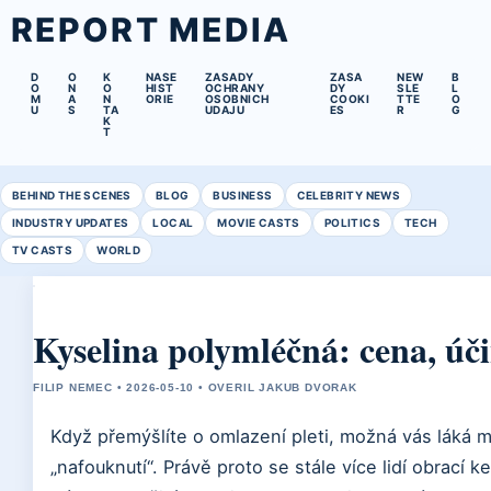
REPORT MEDIA
D
O
K
NASE
ZASADY
ZASA
NEW
B
O
N
O
HIST
OCHRANY
DY
SLE
L
M
A
N
ORIE
OSOBNICH
COOKI
TTE
O
U
S
TA
UDAJU
ES
R
G
K
T
BEHIND THE SCENES
BLOG
BUSINESS
CELEBRITY NEWS
INDUSTRY UPDATES
LOCAL
MOVIE CASTS
POLITICS
TECH
TV CASTS
WORLD
Kyselina polymléčná: cena, úči
FILIP NEMEC • 2026-05-10 • OVERIL JAKUB DVORAK
Když přemýšlíte o omlazení pleti, možná vás láká
„nafouknutí“. Právě proto se stále více lidí obrací 