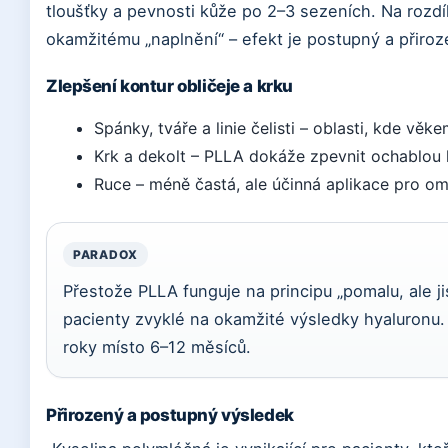
tloušťky a pevnosti kůže po 2–3 sezeních. Na rozdí
okamžitému „naplnění“ – efekt je postupný a přiroz
Zlepšení kontur obličeje a krku
Spánky, tváře a linie čelisti – oblasti, kde v
Krk a dekolt – PLLA dokáže zpevnit ochablou k
Ruce – méně častá, ale účinná aplikace pro om
PARADOX
Přestože PLLA funguje na principu „pomalu, ale j
pacienty zvyklé na okamžité výsledky hyaluronu. Ti
roky místo 6–12 měsíců.
Přirozený a postupný výsledek