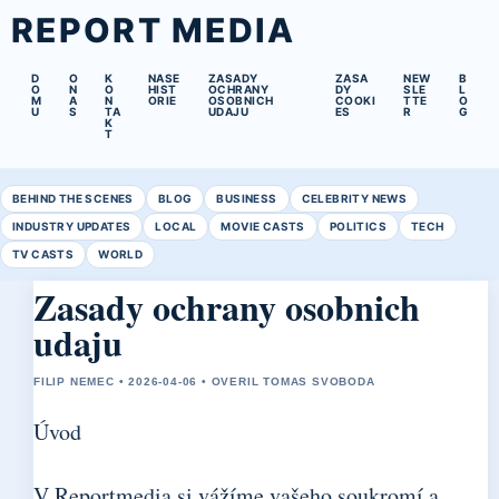
REPORT MEDIA
D
O
K
NASE
ZASADY
ZASA
NEW
B
O
N
O
HIST
OCHRANY
DY
SLE
L
M
A
N
ORIE
OSOBNICH
COOKI
TTE
O
U
S
TA
UDAJU
ES
R
G
K
T
BEHIND THE SCENES
BLOG
BUSINESS
CELEBRITY NEWS
INDUSTRY UPDATES
LOCAL
MOVIE CASTS
POLITICS
TECH
TV CASTS
WORLD
Zasady ochrany osobnich
udaju
FILIP NEMEC • 2026-04-06 • OVERIL TOMAS SVOBODA
Úvod
V Reportmedia si vážíme vašeho soukromí a