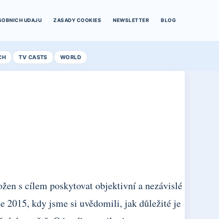
SOBNICH UDAJU
ZASADY COOKIES
NEWSLETTER
BLOG
CH
TV CASTS
WORLD
ožen s cílem poskytovat objektivní a nezávislé
e 2015, kdy jsme si uvědomili, jak důležité je