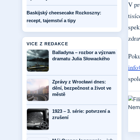
V pr
Baskijský cheesecake Rozkoszny:
tisí
recept, tajemství a tipy
spek
zdra
VICE Z REDAKCE
Balladyna – rozbor a význam
Poku
dramatu Julia Słowackého
info
spol
Zprávy z Wrocławi dnes:
dění, bezpečnost a život ve
městě
1923 – 3. série: potvrzení a
zrušení