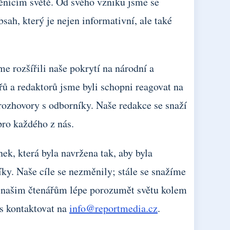
ěnícím světě. Od svého vzniku jsme se
sah, který je nejen informativní, ale také
me rozšířili naše pokrytí na národní a
 a redaktorů jsme byli schopni reagovat na
 rozhovory s odborníky. Naše redakce se snaží
pro každého z nás.
ek, která byla navržena tak, aby byla
íky. Naše cíle se nezměnily; stále se snažíme
jí našim čtenářům lépe porozumět světu kolem
ás kontaktovat na
info@reportmedia.cz
.