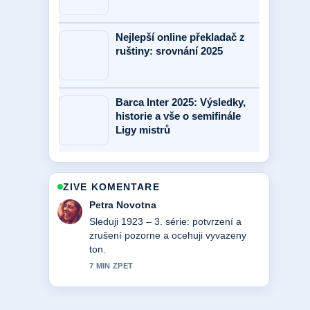
Nejlepší online překladač z
ruštiny: srovnání 2025
Barca Inter 2025: Výsledky,
historie a vše o semifinále
Ligy mistrů
ZIVE KOMENTARE
Jakub Dvorak
Uzitecny kontext k Balladyna – rozbor
a význam dramatu Julia.... Prosim
pokracujte v prubeznych aktualizacich.
9 MIN ZPET