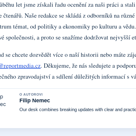
ůběhu let jsme získali řadu ocenění za naši práci a st
ce čtenářů. Naše redakce se skládá z odborníků na různ
trum témat, od politiky a ekonomiky po kulturu a vědu.
vé společnosti, a proto se snažíme dodržovat nejvyšší et
d se chcete dozvědět více o naší historii nebo máte záj
@reportmedia.cz
. Děkujeme, že nás sledujete a podporu
ečného zpravodajství a sdílení důležitých informací s v
O AUTOROVI
Filip Nemec
Our desk combines breaking updates with clear and practic