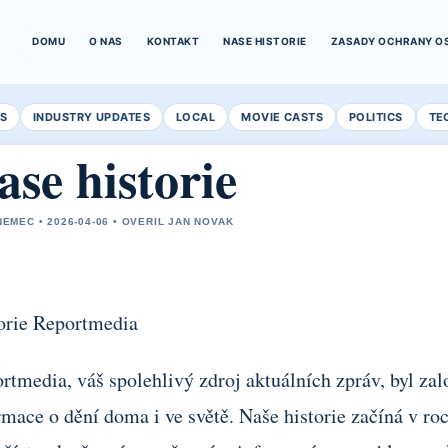
DOMU
O NAS
KONTAKT
NASE HISTORIE
ZASADY OCHRANY O
S
INDUSTRY UPDATES
LOCAL
MOVIE CASTS
POLITICS
TE
ase historie
NEMEC • 2026-04-06 • OVERIL JAN NOVAK
orie Reportmedia
rtmedia, váš spolehlivý zdroj aktuálních zpráv, byl zal
rmace o dění doma i ve světě. Naše historie začíná v roc