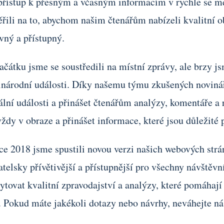
přístup k přesným a včasným informacím v rychle se m
řili na to, abychom našim čtenářům nabízeli kvalitní ob
vný a přístupný.
ačátku jsme se soustředili na místní zprávy, ale brzy js
národní události. Díky našemu týmu zkušených novinářů
ální události a přinášet čtenářům analýzy, komentáře a
vždy v obraze a přinášet informace, které jsou důležité 
ce 2018 jsme spustili novou verzi našich webových strán
atelsky přívětivější a přístupnější pro všechny návštěvn
ytovat kvalitní zpravodajství a analýzy, které pomáha
. Pokud máte jakékoli dotazy nebo návrhy, neváhejte n