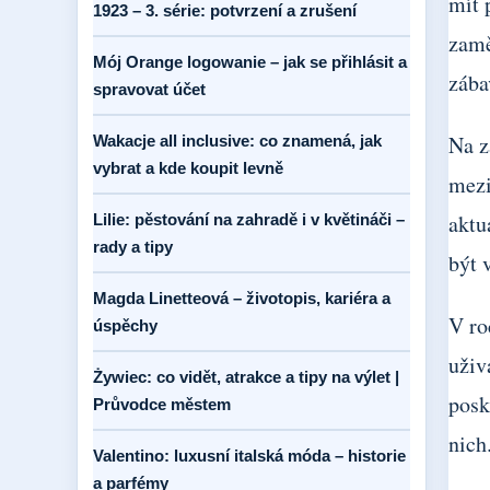
mít 
1923 – 3. série: potvrzení a zrušení
zamě
Mój Orange logowanie – jak se přihlásit a
zába
spravovat účet
Na z
Wakacje all inclusive: co znamená, jak
vybrat a kde koupit levně
mezi
aktu
Lilie: pěstování na zahradě i v květináči –
rady a tipy
být 
Magda Linetteová – životopis, kariéra a
V ro
úspěchy
uživ
Żywiec: co vidět, atrakce a tipy na výlet |
posk
Průvodce městem
nich
Valentino: luxusní italská móda – historie
a parfémy