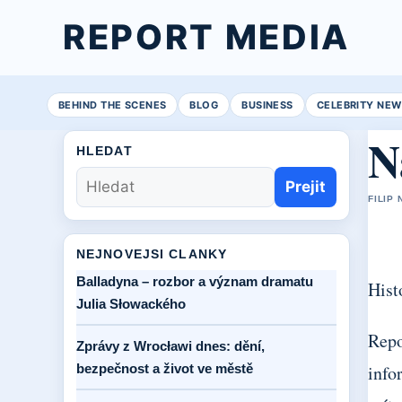
REPORT MEDIA
BEHIND THE SCENES
BLOG
BUSINESS
CELEBRITY NEW
N
HLEDAT
Prejit
FILIP 
NEJNOVEJSI CLANKY
Balladyna – rozbor a význam dramatu
Hist
Julia Słowackého
Repo
Zprávy z Wrocławi dnes: dění,
bezpečnost a život ve městě
info