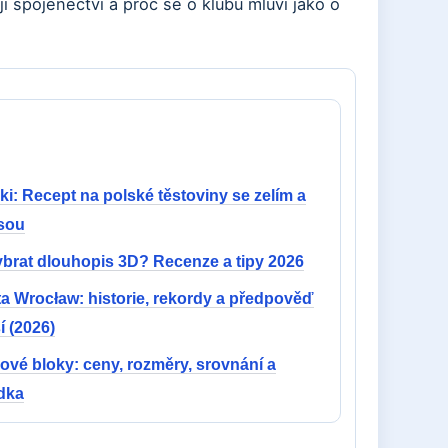
í spojenectví a proč se o klubu mluví jako o
i: Recept na polské těstoviny se zelím a
sou
ybrat dlouhopis 3D? Recenze a tipy 2026
ta Wrocław: historie, rekordy a předpověď
í (2026)
ové bloky: ceny, rozměry, srovnání a
dka