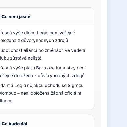
Co není jasné
řesná výše dluhu Legie není veřejně
oložena z důvěryhodných zdrojů
udoucnost aliancí po změnách ve vedení
lubu zůstává nejistá
řesná výše platu Bartosze Kapustky není
eřejně doložena z důvěryhodných zdrojů
da má Legia nějakou dohodu se Sigmou
lomouc – není doložena žádná oficiální
liance
Co bude dál