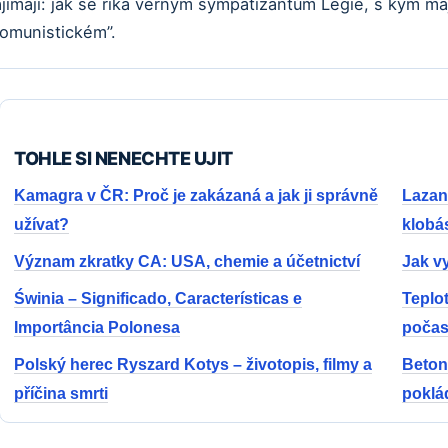
jímají: jak se říká věrným sympatizantům Legie, s kým maj
komunistickém”.
TOHLE SI NENECHTE UJIT
Kamagra v ČR: Proč je zakázaná a jak ji správně
Lazank
užívat?
klobá
Význam zkratky CA: USA, chemie a účetnictví
Jak v
Świnia – Significado, Características e
Teplo
Importância Polonesa
počas
Polský herec Ryszard Kotys – životopis, filmy a
Beton
příčina smrti
poklá