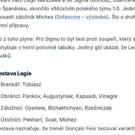
tkání mezi Legií Warszawa a SK Sigma Olomouc, odehrané
 Španělsku, skončilo vítězstvím polského týmu 1:0. Jedin
osadil záložník Michez (
Sofascore – výsledek
). Šlo o dr
mní přípravy.
 z toho plyne: Pro Sigmu to byl test proti soupeři, který
hybuje v horní polovině tabulky. Jediný gól ukázal, že Le
váků.
estava Legie
Brankář: Tobiasz
Obránci: Pankov, Augustyniak, Kapuadi, Vinagre
Záložníci: Oyedele, Bichakhchyan, Rzeźniczak
Útočníci: Pekhart, Gual, Michez
stava naznačuje, že trenér Gonçalo Feio testoval varianty