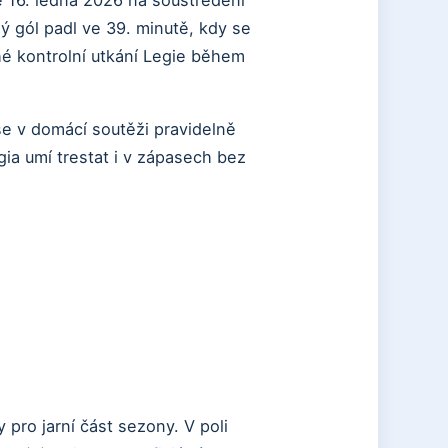
 16. ledna 2026 na soustředění
ý gól padl ve 39. minutě, kdy se
uhé kontrolní utkání Legie během
 se v domácí soutěži pravidelně
gia umí trestat i v zápasech bez
 pro jarní část sezony. V poli