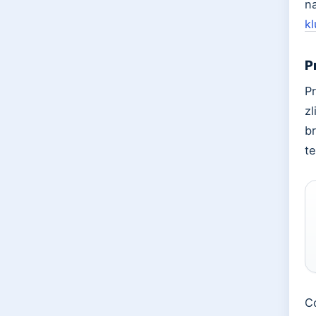
n
k
P
Pr
zl
b
te
Co