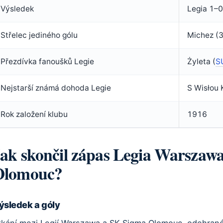
Výsledek
Legia 1–
ápase
Střelec jediného gólu
Michez (3
lubech
Přezdívka fanoušků Legie
Żyleta (
S
Nejstarší známá dohoda Legie
S Wisłou
Rok založení klubu
1916
ak skončil zápas Legia Warszaw
Olomouc?
ýsledek a góly