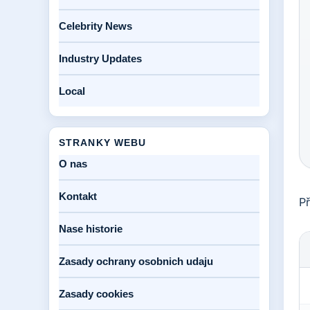
Celebrity News
Industry Updates
Local
STRANKY WEBU
O nas
Kontakt
Př
Nase historie
Zasady ochrany osobnich udaju
K
Zasady cookies
f