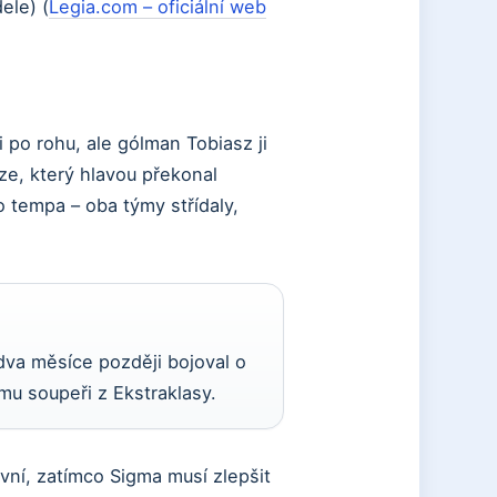
ele) (
Legia.com – oficiální web
 po rohu, ale gólman Tobiasz ji
ze, který hlavou překonal
 tempa – oba týmy střídaly,
 dva měsíce později bojoval o
mu soupeři z Ekstraklasy.
ivní, zatímco Sigma musí zlepšit