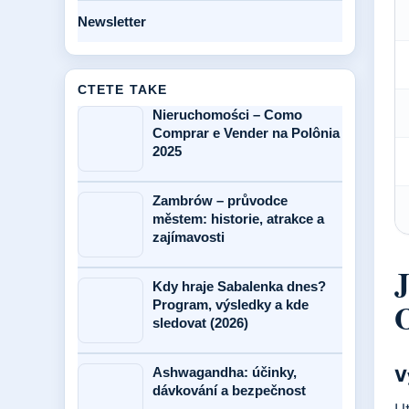
o
Newsletter
z
a
k
CTETE TAKE
Nieruchomości – Como
Comprar e Vender na Polônia
2025
Zambrów – průvodce
městem: historie, atrakce a
zajímavosti
J
Kdy hraje Sabalenka dnes?
Program, výsledky a kde
sledovat (2026)
Ashwagandha: účinky,
V
dávkování a bezpečnost