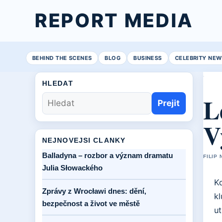
REPORT MEDIA
BEHIND THE SCENES
BLOG
BUSINESS
CELEBRITY NEW
HLEDAT
L
Prejit
V
NEJNOVEJSI CLANKY
Balladyna – rozbor a význam dramatu
FILIP 
Julia Słowackého
K
Zprávy z Wrocławi dnes: dění,
kl
bezpečnost a život ve městě
u