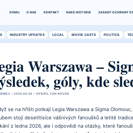
DOMU
O NAS
KONTAKT
NASE HISTORIE
ZASADY OCHRANY O
S
INDUSTRY UPDATES
LOCAL
MOVIE CASTS
POLITICS
TE
egia Warszawa – Sig
ýsledek, góly, kde sl
NEMEC • 2026-06-04 • OVERIL JAN NOVAK
dyž se na hřišti potkají Legia Warszawa a Sigma Olomouc,
ubem stojí desetitisíce vášnivých fanoušků a letité tradi
tkání z ledna 2026, ale i odpovědi na otázky, které fano