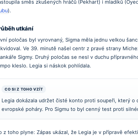
astoupila směs zkušených hráčů (Pekhart) i mladíků (Oyed
lubu
).
růběh utkání
vní poločas byl vyrovnaný, Sigma měla jednu velkou šanci
ikvidoval. Ve 39. minutě našel centr z pravé strany Miche
rankáře Sigmy. Druhý poločas se nesl v duchu přípravného
mpo kleslo. Legia si náskok pohlídala.
CO SI Z TOHO VZÍT
Legia dokázala udržet čisté konto proti soupeři, který o
evropské poháry. Pro Sigmu to byl cenný test proti silné
 z toho plyne: Zápas ukázal, že Legia je v přípravě efekt