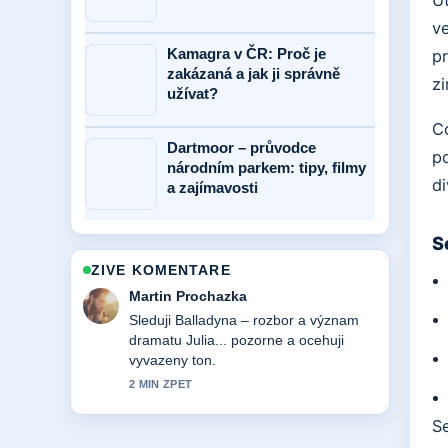
U
ve
Kamagra v ČR: Proč je
pr
zakázaná a jak ji správně
zi
užívat?
Co
Dartmoor – průvodce
po
národním parkem: tipy, filmy
di
a zajímavosti
S
ZIVE KOMENTARE
Eva Kucerova
Uzitecny kontext k Zprávy z Wrocławi
dnes: dění, bezpečnost a.... Prosim
pokracujte v prubeznych aktualizacich.
4 MIN ZPET
Se