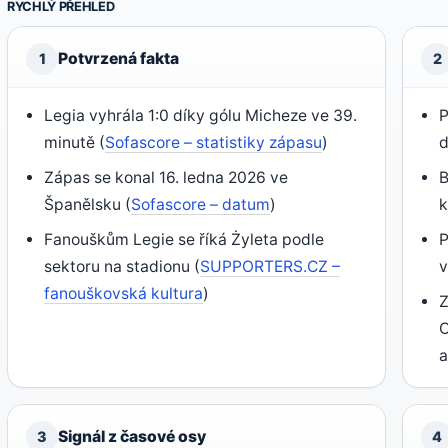
RYCHLÝ PŘEHLED
Potvrzená fakta
1
2
Legia vyhrála 1:0 díky gólu Micheze ve 39.
P
minutě (
Sofascore – statistiky zápasu
)
d
Zápas se konal 16. ledna 2026 ve
B
Španělsku (
Sofascore – datum
)
k
Fanouškům Legie se říká Żyleta podle
P
sektoru na stadionu (
SUPPORTERS.CZ –
v
fanouškovská kultura
)
Z
O
a
Signál z časové osy
3
4