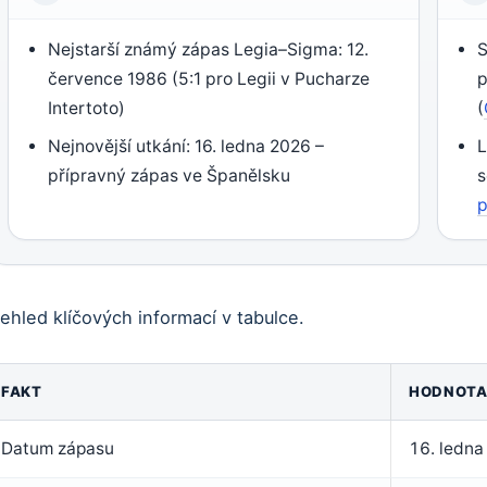
Nejstarší známý zápas Legia–Sigma: 12.
S
července 1986 (5:1 pro Legii v Pucharze
p
Intertoto)
(
Nejnovější utkání: 16. ledna 2026 –
L
přípravný zápas ve Španělsku
s
p
ehled klíčových informací v tabulce.
FAKT
HODNOT
líčová
Datum zápasu
16. ledn
akta