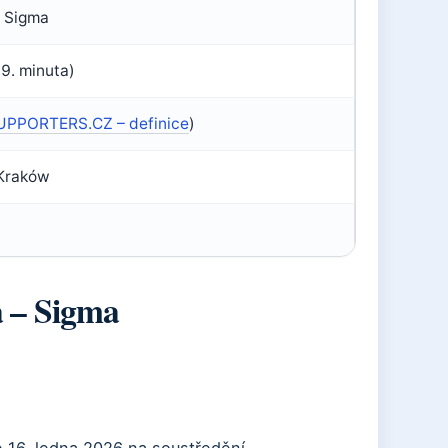
0 Sigma
9. minuta)
UPPORTERS.CZ – definice
)
 Kraków
a – Sigma