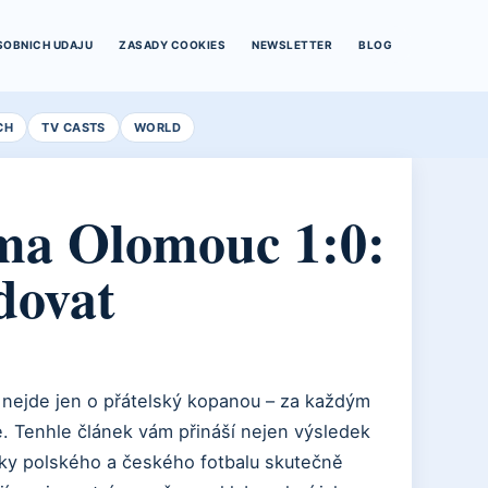
SOBNICH UDAJU
ZASADY COOKIES
NEWSLETTER
BLOG
CH
TV CASTS
WORLD
ma Olomouc 1:0:
edovat
 nejde jen o přátelský kopanou – za každým
ce. Tenhle článek vám přináší nejen výsledek
ušky polského a českého fotbalu skutečně