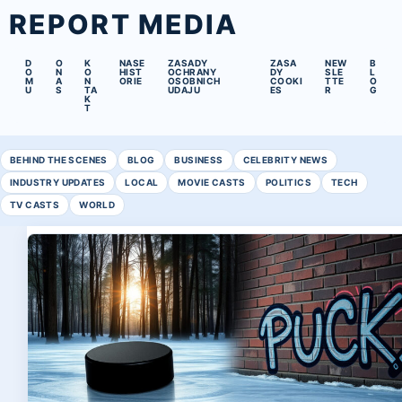
REPORT MEDIA
D
O
K
NASE
ZASADY
ZASA
NEW
B
O
N
O
HIST
OCHRANY
DY
SLE
L
M
A
N
ORIE
OSOBNICH
COOKI
TTE
O
U
S
TA
UDAJU
ES
R
G
K
T
BEHIND THE SCENES
BLOG
BUSINESS
CELEBRITY NEWS
INDUSTRY UPDATES
LOCAL
MOVIE CASTS
POLITICS
TECH
TV CASTS
WORLD