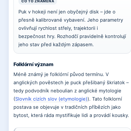
CO TO ZNAMENÁ
Puk v hokeji není jen obyčejný disk – jde o
přesně kalibrované vybavení. Jeho parametry
ovlivňují rychlost střely, trajektorii i
bezpečnost hry. Rozhodčí pravidelně kontrolují
jeho stav před každým zápasem.
Folklórní význam
Méně známý je folklórní původ termínu. V
anglických pověstech je puck přešibaný škriatok –
tedy podvodník neboulian z anglické mytologie
(
Slovník cizích slov (etymologie)
). Tato folklorní
postava se objevuje v tradičních příbězích jako
bytost, která ráda mystifikuje lidi a provádí kousky.