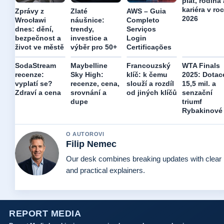
plat, rodina 
kariéra v ro
Zprávy z
Zlaté
AWS – Guia
2026
Wrocławi
náušnice:
Completo
dnes: dění,
trendy,
Serviços
bezpečnost a
investice a
Login
život ve městě
výběr pro 50+
Certificações
SodaStream
Maybelline
Francouzský
WTA Finals
recenze:
Sky High:
klíč: k čemu
2025: Dotac
vyplatí se?
recenze, cena,
slouží a rozdíl
15,5 mil. a
Zdraví a cena
srovnání a
od jiných klíčů
senzační
dupe
triumf
Rybakinové
O AUTOROVI
Filip Nemec
Our desk combines breaking updates with clear
and practical explainers.
REPORT MEDIA