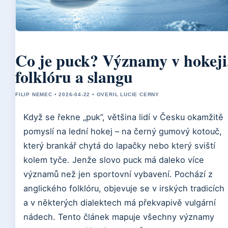
Co je puck? Významy v hokeji
folklóru a slangu
FILIP NEMEC • 2026-04-22 • OVERIL LUCIE CERNY
Když se řekne „puk”, většina lidí v Česku okamžitě
pomyslí na lední hokej – na černý gumový kotouč,
který brankář chytá do lapačky nebo který sviští
kolem tyče. Jenže slovo puck má daleko více
významů než jen sportovní vybavení. Pochází z
anglického folklóru, objevuje se v irských tradicích
a v některých dialektech má překvapivě vulgární
nádech. Tento článek mapuje všechny významy