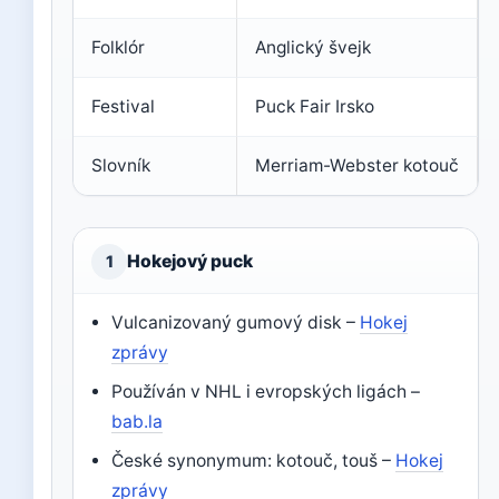
Folklór
Anglický švejk
Festival
Puck Fair Irsko
Slovník
Merriam-Webster kotouč
Hokejový puck
1
Vulcanizovaný gumový disk –
Hokej
zprávy
Používán v NHL i evropských ligách –
bab.la
České synonymum: kotouč, touš –
Hokej
zprávy