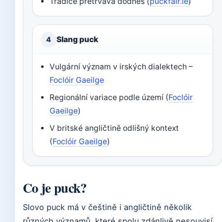
Tradice přetrvává dodnes (
puckfair.ie
)
Slang puck
4
Vulgární význam v irských dialektech –
Foclóir Gaeilge
Regionální variace podle území (
Foclóir
Gaeilge
)
V britské angličtině odlišný kontext
(
Foclóir Gaeilge
)
Co je puck?
Slovo puck má v češtině i angličtině několik
různých významů, které spolu zdánlivě nesouvisí.