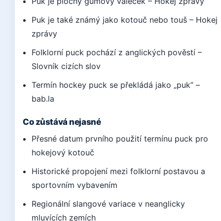
Puk je plochý gumový váleček – Hokej zprávy
Puk je také známý jako kotouč nebo touš – Hokej
zprávy
Folklorní puck pochází z anglických pověstí –
Slovník cizích slov
Termín hockey puck se překládá jako „puk” –
bab.la
Co zůstává nejasné
Přesné datum prvního použití termínu puck pro
hokejový kotouč
Historické propojení mezi folklorní postavou a
sportovním vybavením
Regionální slangové variace v neanglicky
mluvících zemích