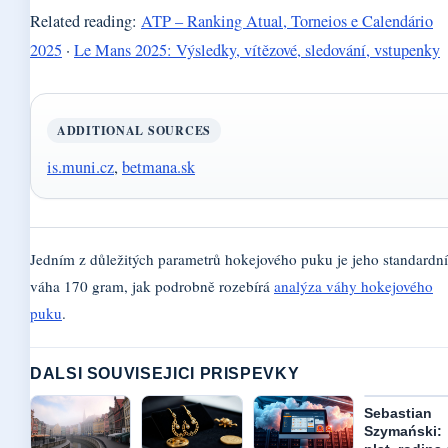
Related reading:
ATP – Ranking Atual, Torneios e Calendário
2025
·
Le Mans 2025: Výsledky, vítězové, sledování, vstupenky
ADDITIONAL SOURCES
is.muni.cz
,
betmana.sk
Jedním z důležitých parametrů hokejového puku je jeho standardní
váha 170 gram, jak podrobně rozebírá
analýza váhy hokejového
puku
.
DALSI SOUVISEJICI PRISPEVKY
Sebastian
Szymański: