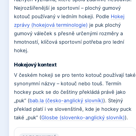
Nejrozšířenější je sportovní – plochý gumový
kotouč používaný v ledním hokeji. Podle
Hokej
zprávy (hokejová terminologie)
je puk plochý
gumový váleček s přesně určenými rozměry a
hmotností, klíčová sportovní potřeba pro lední
hokej.
Hokejový kontext
V českém hokeji se pro tento kotouč používají také
synonymní názvy – kotouč nebo touš. Termín
hockey puck se do češtiny překládá právě jako
„puk” (
bab.la (česko-anglický slovník)
). Stejný
překlad platí i ve slovenštině, kde je hockey puck
také „puk” (
Glosbe (slovenko-anglický slovník)
).