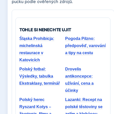
pucku podle ověřených zdrojů.
TOHLE SI NENECHTE UJIT
Śląska Prohibicja:
Pogoda Pilzno:
michelinská
předpověď, varování
restaurace v
a tipy na cestu
Katovicích
Polský fotbal:
Drovelis
Výsledky, tabulka
antikoncepce:
Ekstraklasy, termínář
užívání, cena a
účinky
Polský herec
Lazanki: Recept na
Ryszard Kotys –
polské těstoviny se
životopis, filmy a
zelím a klobásou