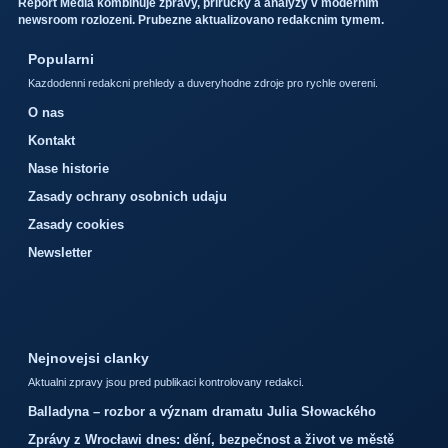
Report Media kombinuje zpravy, prirucky a analyzy v modernim
newsroom rozlozeni. Prubezne aktualizovano redakcnim tymem.
Popularni
Kazdodenni redakcni prehledy a duveryhodne zdroje pro rychle overeni.
O nas
Kontakt
Nase historie
Zasady ochrany osobnich udaju
Zasady cookies
Newsletter
Nejnovejsi clanky
Aktualni zpravy jsou pred publikaci kontrolovany redakci.
Balladyna – rozbor a význam dramatu Julia Słowackého
Zprávy z Wrocławi dnes: dění, bezpečnost a život ve městě