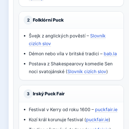
Folklórní Puck
2
Švejk z anglických pověstí –
Slovník
cizích slov
Démon nebo víla v britské tradici –
bab.la
Postava z Shakespearovy komedie Sen
noci svatojánské (
Slovník cizích slov
)
Irský Puck Fair
3
Festival v Kerry od roku 1600 –
puckfair.ie
Kozí král korunuje festival (
puckfair.ie
)