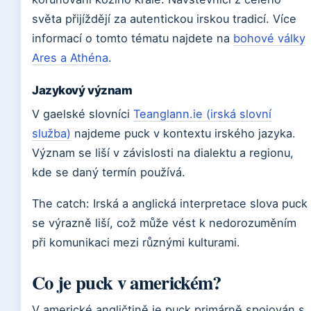
světa přijíždějí za autentickou irskou tradicí. Více
informací o tomto tématu najdete na
bohové války
Ares a Athéna
.
Jazykový význam
V gaelské slovníci
Teanglann.ie (irská slovní
služba)
najdeme puck v kontextu irského jazyka.
Význam se liší v závislosti na dialektu a regionu,
kde se daný termín používá.
The catch: Irská a anglická interpretace slova puck
se výrazně liší, což může vést k nedorozuměním
při komunikaci mezi různými kulturami.
Co je puck v americkém?
V americké angličtině je puck primárně spojován s