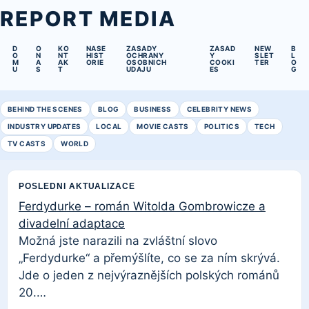
REPORT MEDIA
D
O
KO
NASE
ZASADY
ZASAD
NEW
B
O
N
NT
HIST
OCHRANY
Y
SLET
L
M
A
AK
ORIE
OSOBNICH
COOKI
TER
O
U
S
T
UDAJU
ES
G
BEHIND THE SCENES
BLOG
BUSINESS
CELEBRITY NEWS
INDUSTRY UPDATES
LOCAL
MOVIE CASTS
POLITICS
TECH
TV CASTS
WORLD
POSLEDNI AKTUALIZACE
Ferdydurke – román Witolda Gombrowicze a
divadelní adaptace
Možná jste narazili na zvláštní slovo
„Ferdydurke“ a přemýšlíte, co se za ním skrývá.
Jde o jeden z nejvýraznějších polských románů
20.…