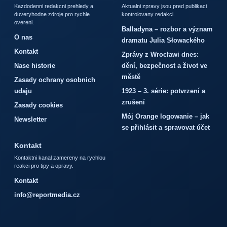
Kazdodenni redakcni prehledy a
Aktualni zpravy jsou pred publikaci
duveryhodne zdroje pro rychle
kontrolovany redakci.
overeni.
Balladyna – rozbor a význam
O nas
dramatu Julia Słowackého
Kontakt
Zprávy z Wrocławi dnes:
Nase historie
dění, bezpečnost a život ve
městě
Zasady ochrany osobnich
udaju
1923 – 3. série: potvrzení a
zrušení
Zasady cookies
Mój Orange logowanie – jak
Newsletter
se přihlásit a spravovat účet
Kontakt
Kontaktni kanal zamereny na rychlou
reakci pro tipy a opravy.
Kontakt
info@reportmedia.cz