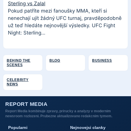
Sterling vs Zalal
Pokud patříte mezi fanoušky MMA, kteří si
nenechají ujít žádný UFC turnaj, pravděpodobně
už teď hledáte nejnovější výsledky. UFC Fight
Night: Sterling…
BEHIND THE
BLOG
BUSINESS
SCENES
CELEBRITY
NEWS
REPORT MEDIA
Report Media kombinuje zpravy, prirucky a analyzy v modernim
newsroom rozlozeni. Prubezne aktualizovano redakcnim tymem.
Popularni
Nejnovejsi clanky