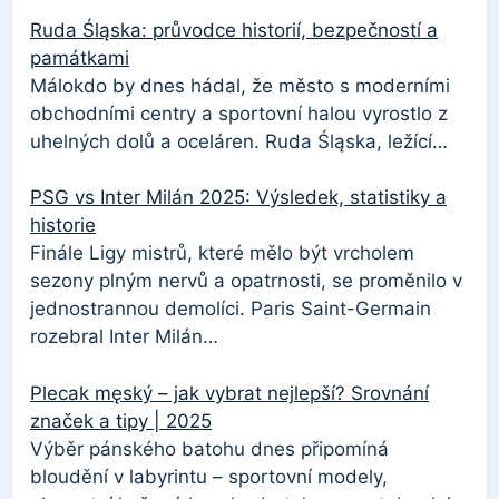
Ruda Śląska: průvodce historií, bezpečností a
památkami
Málokdo by dnes hádal, že město s moderními
obchodními centry a sportovní halou vyrostlo z
uhelných dolů a oceláren. Ruda Śląska, ležící…
PSG vs Inter Milán 2025: Výsledek, statistiky a
historie
Finále Ligy mistrů, které mělo být vrcholem
sezony plným nervů a opatrnosti, se proměnilo v
jednostrannou demolíci. Paris Saint-Germain
rozebral Inter Milán…
Plecak męský – jak vybrat nejlepší? Srovnání
značek a tipy | 2025
Výběr pánského batohu dnes připomíná
bloudění v labyrintu – sportovní modely,