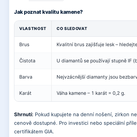
Jak poznat kvalitu kamene?
VLASTNOST
CO SLEDOVAT
Brus
Kvalitní brus zajišťuje lesk – hledej
Čistota
U diamantů se používají stupně IF (b
Barva
Nejvzácnější diamanty jsou bezbarvé
Karát
Váha kamene – 1 karát = 0,2 g.
Shrnutí:
Pokud kupujete na denní nošení, zirkon neb
cenově dostupné. Pro investici nebo speciální příl
certifikátem GIA.