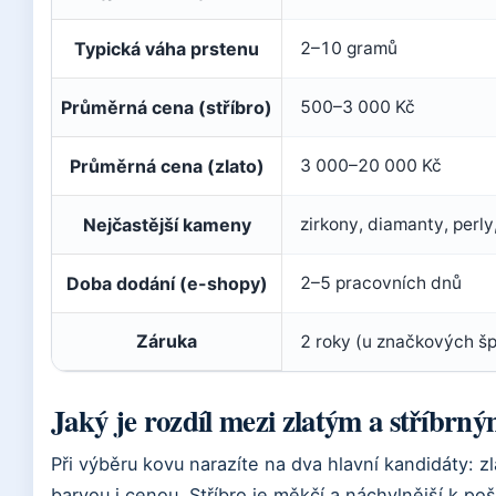
Typická váha prstenu
2–10 gramů
Průměrná cena (stříbro)
500–3 000 Kč
Průměrná cena (zlato)
3 000–20 000 Kč
Nejčastější kameny
zirkony, diamanty, perly
Doba dodání (e-shopy)
2–5 pracovních dnů
Záruka
2 roky (u značkových š
Jaký je rozdíl mezi zlatým a stříbrn
Při výběru kovu narazíte na dva hlavní kandidáty: zlat
barvou i cenou. Stříbro je měkčí a náchylnější k poš