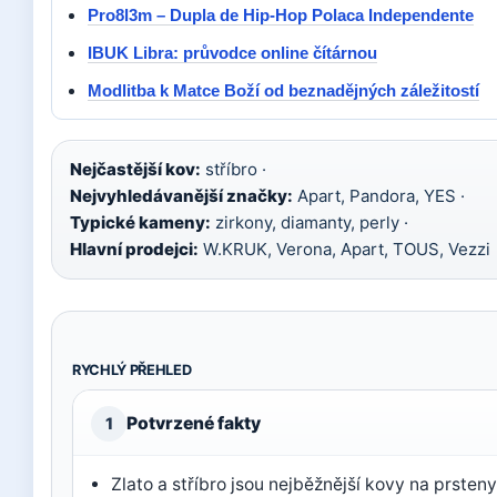
Pro8l3m – Dupla de Hip-Hop Polaca Independente
IBUK Libra: průvodce online čítárnou
Modlitba k Matce Boží od beznadějných záležitostí
Nejčastější kov:
stříbro ·
Nejvyhledávanější značky:
Apart, Pandora, YES ·
Typické kameny:
zirkony, diamanty, perly ·
Hlavní prodejci:
W.KRUK, Verona, Apart, TOUS, Vezzi
RYCHLÝ PŘEHLED
Potvrzené fakty
1
Zlato a stříbro jsou nejběžnější kovy na prsteny