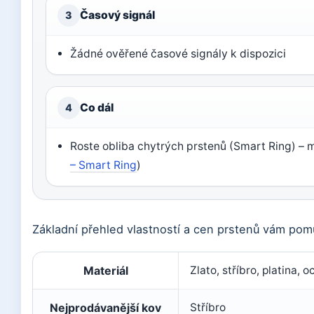
Časový signál
3
Žádné ověřené časové signály k dispozici
Co dál
4
Roste obliba chytrých prstenů (Smart Ring) – mě
– Smart Ring
)
Základní přehled vlastností a cen prstenů vám pom
Základní fakta o prstenech
Materiál
Zlato, stříbro, platina, o
Nejprodávanější kov
Stříbro