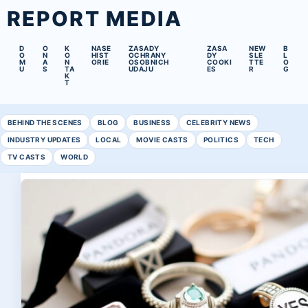
REPORT MEDIA
D
O
K
NASE
ZASADY
ZASA
NEW
B
O
N
O
HIST
OCHRANY
DY
SLE
L
M
A
N
ORIE
OSOBNICH
COOKI
TTE
O
U
S
TA
UDAJU
ES
R
G
K
T
BEHIND THE SCENES
BLOG
BUSINESS
CELEBRITY NEWS
INDUSTRY UPDATES
LOCAL
MOVIE CASTS
POLITICS
TECH
TV CASTS
WORLD