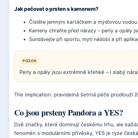
Jak pečovat o prsten s kamenem?
Čistěte jemným kartáčkem a mýdlovou vodou –
Kameny chraňte před nárazy – perly a opály js
Sundávejte při sportu, mytí nádobí a při aplika
POZOR
Perly a opály jsou extrémně křehké – i slabý nár
The implication: pravidelná šetrná péče prodlouží ž
Co jsou prsteny Pandora a YES?
Dvě značky, které dominují českému trhu, ale každá 
fenomén s modulárními přívěsky, YES je ryze česk