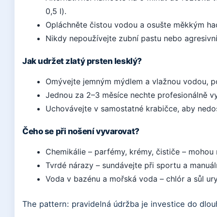
0,5 l).
Opláchněte čistou vodou a osušte měkkým ha
Nikdy nepoužívejte zubní pastu nebo agresivní 
Jak udržet zlatý prsten lesklý?
Omývejte jemným mýdlem a vlažnou vodou, po
Jednou za 2–3 měsíce nechte profesionálně vyle
Uchovávejte v samostatné krabičce, aby nedoš
Čeho se při nošení vyvarovat?
Chemikálie – parfémy, krémy, čističe – mohou 
Tvrdé nárazy – sundávejte při sportu a manuáln
Voda v bazénu a mořská voda – chlór a sůl uryc
The pattern: pravidelná údržba je investice do dlou