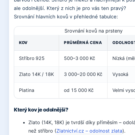
ale odolnější. Který z nich je pro vás ten pravý?
Srovnání hlavních kovů v přehledné tabulce:
Srovnání kovů na prsteny
KOV
PRŮMĚRNÁ CENA
ODOLNOS
Stříbro 925
500–3 000 Kč
Nízká (mě
Zlato 14K / 18K
3 000–20 000 Kč
Vysoká
Platina
od 15 000 Kč
Velmi vys
Který kov je odolnější?
Zlato (14K, 18K) je tvrdší díky příměsím – od
než stříbro (
Zlatnictví.cz – odolnost zlata
).