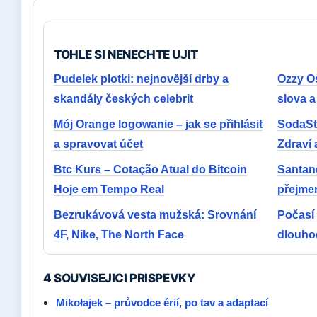
TOHLE SI NENECHTE UJIT
Pudelek plotki: nejnovější drby a
Ozzy Os
skandály českých celebrit
slova a
Mój Orange logowanie – jak se přihlásit
SodaSt
a spravovat účet
Zdraví 
Btc Kurs – Cotação Atual do Bitcoin
Santan
Hoje em Tempo Real
přejmen
Bezrukávová vesta mužská: Srovnání
Počasí 
4F, Nike, The North Face
dlouho
4 SOUVISEJICI PRISPEVKY
Mikołajek – průvodce érií, po tav a adaptací