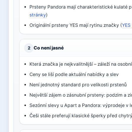
Prsteny Pandora mají charakteristické kulaté p
stránky
)
Originální prsteny YES mají rytinu značky (
YES 
Co není jasné
2
Která značka je nejkvalitnější – záleží na osob
Ceny se liší podle aktuální nabídky a slev
Není jednotný standard pro velikosti prstenů
Největší zájem o zásnubní prsteny: podzim a z
Sezónní slevy u Apart a Pandora: výprodeje v 
Češi stále preferují klasické šperky před chyt