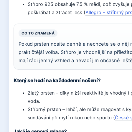
Stříbro 925 obsahuje 7,5 % mědi, což zvyšuje
poškrábat a ztrácet lesk (
Allegro – stříbrný pr
CO TO ZNAMENÁ
Pokud prsten nosíte denně a nechcete se o něj ne
praktičtější volba. Stříbro je vhodnější na přílež
mají rádi jemný vzhled a nevadí jim občasné leště
Který se hodí na každodenní nošení?
Zlatý prsten – díky nižší reaktivitě je vhodný i
voda.
Stříbrný prsten – lehčí, ale může reagovat s k
sundávání při mytí rukou nebo sportu (
České s
Jaká je cenová relace?