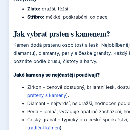
Zlato:
dražší, těžší
Stříbro:
měkké, poškrábání, oxidace
Jak vybrat prsten s kamenem?
Kámen dodá prstenu osobitost a lesk. Nejoblíbenější
diamantu), diamanty, perly a české granáty. Každý k
poznáte podle brusu, čistoty a barvy.
Jaké kameny se nejčastěji používají?
Zirkon – cenově dostupný, brilantní lesk, dost
prsteny s kameny
).
Diamant – nejtvrdší, nejdražší, hodnocen podle 
Perla – jemná, vyžaduje opatrné zacházení; ho
Český granát – typický pro české šperkařství,
tradiční kámen
).