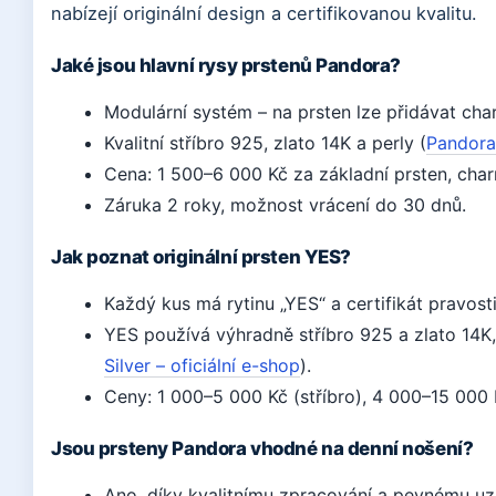
nabízejí originální design a certifikovanou kvalitu.
Jaké jsou hlavní rysy prstenů Pandora?
Modulární systém – na prsten lze přidávat cha
Kvalitní stříbro 925, zlato 14K a perly (
Pandora
Cena: 1 500–6 000 Kč za základní prsten, cha
Záruka 2 roky, možnost vrácení do 30 dnů.
Jak poznat originální prsten YES?
Každý kus má rytinu „YES“ a certifikát pravosti
YES používá výhradně stříbro 925 a zlato 14K
Silver – oficiální e-shop
).
Ceny: 1 000–5 000 Kč (stříbro), 4 000–15 000 K
Jsou prsteny Pandora vhodné na denní nošení?
Ano, díky kvalitnímu zpracování a pevnému uza