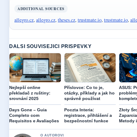
ADDITIONAL SOURCES
allegro.cz
,
allegro.cz
,
theses.cz
,
trustmate.io
,
trustmate.io
,
all
DALSI SOUVISEJICI PRISPEVKY
Nejlepší online
Příslovce: Co to je,
ASUS: Pů
překladač z ruštiny:
otázky, příklady a jak ho
problémy
srovnání 2025
správně používat
komplet
Days Gone – Guia
Poczta Interia:
Złoty Śr
Completo com
registrace, přihlášení a
Zaparcia
Requisitos e Avaliações
bezpečnostní funkce
Metody i
O AUTOROVI