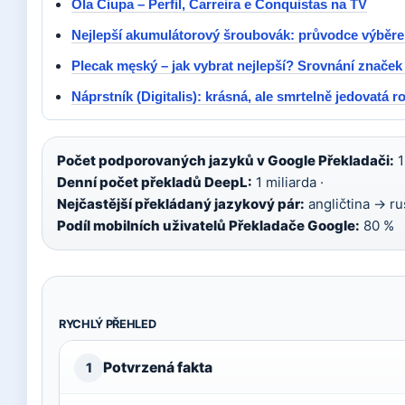
Ola Ciupa – Perfil, Carreira e Conquistas na TV
Nejlepší akumulátorový šroubovák: průvodce výběr
Plecak męský – jak vybrat nejlepší? Srovnání značek a
Náprstník (Digitalis): krásná, ale smrtelně jedovatá ro
Počet podporovaných jazyků v Google Překladači:
1
Denní počet překladů DeepL:
1 miliarda ·
Nejčastější překládaný jazykový pár:
angličtina → ruš
Podíl mobilních uživatelů Překladače Google:
80 %
RYCHLÝ PŘEHLED
Potvrzená fakta
1