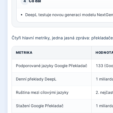
Co dál
4
DeepL testuje novou generaci modelu NextGen
Čtyři hlavní metriky, jedna jasná zpráva: překladače 
METRIKA
HODNOT
Podporované jazyky Google Překladač
133 (Goo
Denní překlady DeepL
1 miliard
Ruština mezi cílovými jazyky
2. nejčas
Stažení Google Překladač
1 miliard