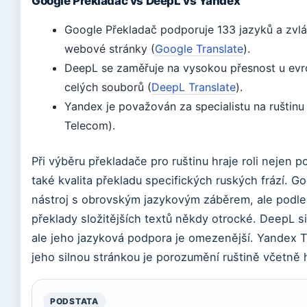
Google Překladač vs DeepL vs Yandex
Google Překladač podporuje 133 jazyků a zvládá 
webové stránky (
Google Translate
).
DeepL se zaměřuje na vysokou přesnost u evr
celých souborů (
DeepL Translate
).
Yandex je považován za specialistu na ruštinu
Telecom).
Při výběru překladače pro ruštinu hraje roli nejen 
také kvalita překladu specifických ruských frází. Go
nástroj s obrovským jazykovým záběrem, ale podle
překlady složitějších textů někdy otrocké. DeepL s
ale jeho jazyková podpora je omezenější. Yandex Tr
jeho silnou stránkou je porozumění ruštině včetně
PODSTATA