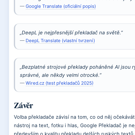
—
Google Translate (oficiální popis)
„DeepL je nejpřesnější překladač na světě.”
—
DeepL Translate (vlastní tvrzení)
„Bezplatné strojové překlady poháněné AI jsou r
správné, ale někdy velmi otrocké.”
—
Wired.cz (test překladačů 2025)
Závěr
Volba překladače závisí na tom, co od něj očekávát
nástroj na text, fotku i hlas, Google Překladač je n
především o kvalitu překladu delších ruských tex