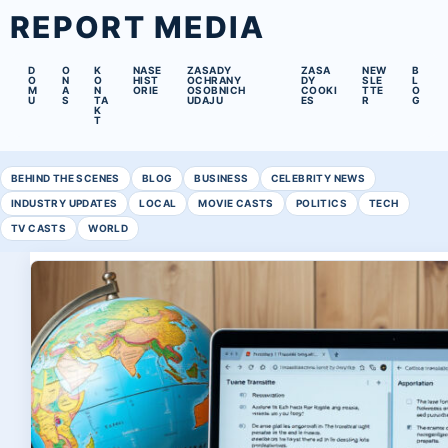
REPORT MEDIA
D
O
K
NASE
ZASADY
ZASA
NEW
B
O
N
O
HIST
OCHRANY
DY
SLE
L
M
A
N
ORIE
OSOBNICH
COOKI
TTE
O
U
S
TA
UDAJU
ES
R
G
K
T
BEHIND THE SCENES
BLOG
BUSINESS
CELEBRITY NEWS
INDUSTRY UPDATES
LOCAL
MOVIE CASTS
POLITICS
TECH
TV CASTS
WORLD