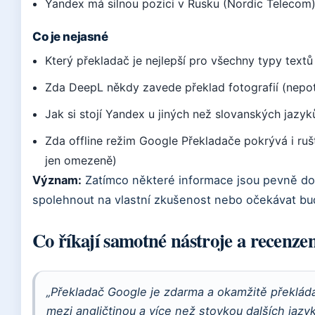
Yandex má silnou pozici v Rusku (Nordic Telecom
Co je nejasné
Který překladač je nejlepší pro všechny typy textů 
Zda DeepL někdy zavede překlad fotografií (nepo
Jak si stojí Yandex u jiných než slovanských jazy
Zda offline režim Google Překladače pokrývá i ruš
jen omezeně)
Význam:
Zatímco některé informace jsou pevně dol
spolehnout na vlastní zkušenost nebo očekávat bud
Co říkají samotné nástroje a recenzen
„Překladač Google je zdarma a okamžitě překlád
mezi angličtinou a více než stovkou dalších jazyk