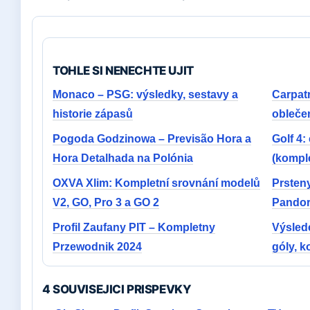
TOHLE SI NENECHTE UJIT
Monaco – PSG: výsledky, sestavy a
Carpatr
historie zápasů
oblečen
Pogoda Godzinowa – Previsão Hora a
Golf 4:
Hora Detalhada na Polónia
(kompl
OXVA Xlim: Kompletní srovnání modelů
Prsteny
V2, GO, Pro 3 a GO 2
Pandor
Profil Zaufany PIT – Kompletny
Výsled
Przewodnik 2024
góly, k
4 SOUVISEJICI PRISPEVKY