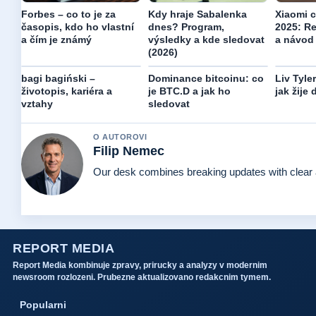
Forbes – co to je za
Kdy hraje Sabalenka
Xiaomi 
časopis, kdo ho vlastní
dnes? Program,
2025: R
a čím je známý
výsledky a kde sledovat
a návod 
(2026)
bagi bagiński –
Dominance bitcoinu: co
Liv Tyle
životopis, kariéra a
je BTC.D a jak ho
jak žije
vztahy
sledovat
O AUTOROVI
Filip Nemec
Our desk combines breaking updates with clear a
REPORT MEDIA
Report Media kombinuje zpravy, prirucky a analyzy v modernim
newsroom rozlozeni. Prubezne aktualizovano redakcnim tymem.
Popularni