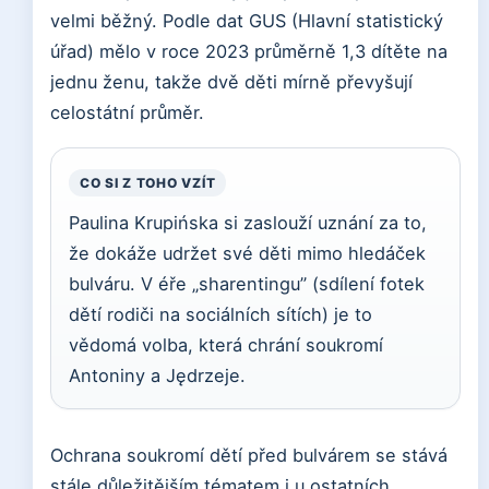
velmi běžný. Podle dat GUS (Hlavní statistický
úřad) mělo v roce 2023 průměrně 1,3 dítěte na
jednu ženu, takže dvě děti mírně převyšují
celostátní průměr.
CO SI Z TOHO VZÍT
Paulina Krupińska si zaslouží uznání za to,
že dokáže udržet své děti mimo hledáček
bulváru. V éře „sharentingu” (sdílení fotek
dětí rodiči na sociálních sítích) je to
vědomá volba, která chrání soukromí
Antoniny a Jędrzeje.
Ochrana soukromí dětí před bulvárem se stává
stále důležitějším tématem i u ostatních