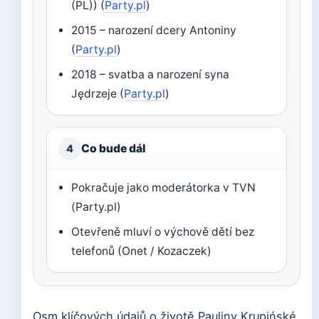
(PL)) (
Party.pl
)
2015 – narození dcery Antoniny
(
Party.pl
)
2018 – svatba a narození syna
Jędrzeje (
Party.pl
)
Co bude dál
4
Pokračuje jako moderátorka v TVN
(Party.pl)
Otevřeně mluví o výchově dětí bez
telefonů (Onet / Kozaczek)
Osm klíčových údajů o životě Pauliny Krupińské,