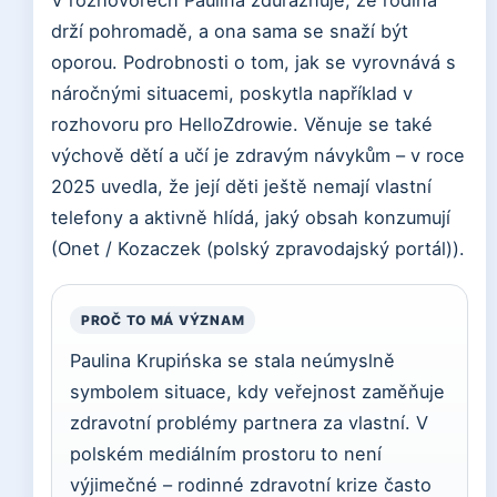
V rozhovorech Paulina zdůrazňuje, že rodina
drží pohromadě, a ona sama se snaží být
oporou. Podrobnosti o tom, jak se vyrovnává s
náročnými situacemi, poskytla například v
rozhovoru pro HelloZdrowie. Věnuje se také
výchově dětí a učí je zdravým návykům – v roce
2025 uvedla, že její děti ještě nemají vlastní
telefony a aktivně hlídá, jaký obsah konzumují
(Onet / Kozaczek (polský zpravodajský portál)).
PROČ TO MÁ VÝZNAM
Paulina Krupińska se stala neúmyslně
symbolem situace, kdy veřejnost zaměňuje
zdravotní problémy partnera za vlastní. V
polském mediálním prostoru to není
výjimečné – rodinné zdravotní krize často