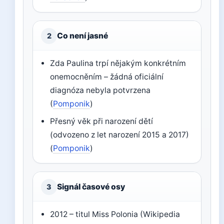
Co není jasné
2
Zda Paulina trpí nějakým konkrétním
onemocněním – žádná oficiální
diagnóza nebyla potvrzena
(
Pomponik
)
Přesný věk při narození dětí
(odvozeno z let narození 2015 a 2017)
(
Pomponik
)
Signál časové osy
3
2012 – titul Miss Polonia (Wikipedia