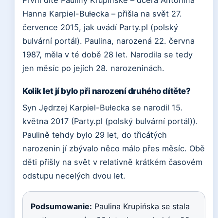
První dítě Pauliny Krupińské – dcera Antonina
Hanna Karpiel-Bułecka – přišla na svět 27.
července 2015, jak uvádí Party.pl (polský
bulvární portál). Paulina, narozená 22. června
1987, měla v té době 28 let. Narodila se tedy
jen měsíc po jejích 28. narozeninách.
Kolik let jí bylo při narození druhého dítěte?
Syn Jędrzej Karpiel-Bułecka se narodil 15.
května 2017 (Party.pl (polský bulvární portál)).
Paulině tehdy bylo 29 let, do třicátých
narozenin jí zbývalo něco málo přes měsíc. Obě
děti přišly na svět v relativně krátkém časovém
odstupu necelých dvou let.
Podsumowanie:
Paulina Krupińska se stala