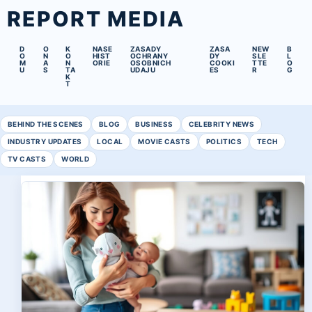
REPORT MEDIA
D
O
K
NASE
ZASADY
ZASA
NEW
B
O
N
O
HIST
OCHRANY
DY
SLE
L
M
A
N
ORIE
OSOBNICH
COOKI
TTE
O
U
S
TA
UDAJU
ES
R
G
K
T
BEHIND THE SCENES
BLOG
BUSINESS
CELEBRITY NEWS
INDUSTRY UPDATES
LOCAL
MOVIE CASTS
POLITICS
TECH
TV CASTS
WORLD