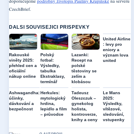
doporučujeme
podrobný životopis Pauliny Krupińské
na serveru
CzechBrief.
DALSI SOUVISEJICI PRISPEVKY
United Airline
: levy pro
eniory a
Rakouské
Polský
Lazanki:
význam lova
viněty 2025:
fotbal:
Recept na
united
přehled cen a
Výsledky,
polské
oficiální
tabulka
těstoviny se
nákup online
Ekstraklasy,
zelím a
termínář
klobásou
Ashwagandha:
Herkules:
Tadeusz
Le Mans
účinky,
mytologický
Oleszczuk –
2025:
dávkování a
hrdina,
gynekolog
Výsledky,
bezpečnost
lepidlo a film
holista,
vítězové,
– průvodce
kontroverze,
sledování,
knihy a ceny
vstupenky
O AUTOROVI