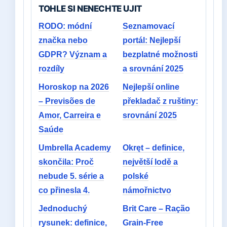
TOHLE SI NENECHTE UJIT
RODO: módní
Seznamovací
značka nebo
portál: Nejlepší
GDPR? Význam a
bezplatné možnosti
rozdíly
a srovnání 2025
Horoskop na 2026
Nejlepší online
– Previsões de
překladač z ruštiny:
Amor, Carreira e
srovnání 2025
Saúde
Umbrella Academy
Okręt – definice,
skončila: Proč
největší lodě a
nebude 5. série a
polské
co přinesla 4.
námořnictvo
Jednoduchý
Brit Care – Ração
rysunek: definice,
Grain-Free