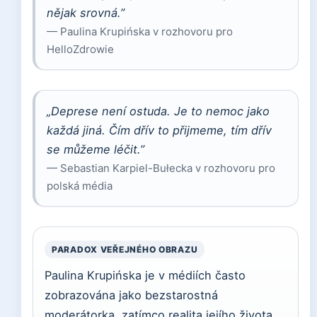
nějak srovná.”
— Paulina Krupińska v rozhovoru pro
HelloZdrowie
„Deprese není ostuda. Je to nemoc jako
každá jiná. Čím dřív to přijmeme, tím dřív
se můžeme léčit.”
— Sebastian Karpiel-Bułecka v rozhovoru pro
polská média
PARADOX VEŘEJNÉHO OBRAZU
Paulina Krupińska je v médiích často
zobrazována jako bezstarostná
moderátorka, zatímco realita jejího života