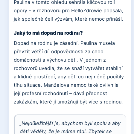
Paulina v tomto ohledu sehrála klíčovou roli
opory – v rozhovoru pro HelloZdrowie popsala,
jak společně čelí výzvám, které nemoc přináší.
Jaký to má dopad na rodinu?
Dopad na rodinu je zásadní. Paulina musela
převzít větší díl odpovědnosti za chod
domácnosti a výchovu dětí. V jednom z
rozhovorů uvedla, že se snaží vytvářet stabilní
a klidné prostředí, aby děti co nejméně pocítily
tíhu situace. Manželova nemoc také ovlivnila
její profesní rozhodnutí – dává přednost
zakázkám, které jí umožňují být více s rodinou.
„Nejdůležitější je, abychom byli spolu a aby
děti věděly, že je máme rádi. Zbytek se