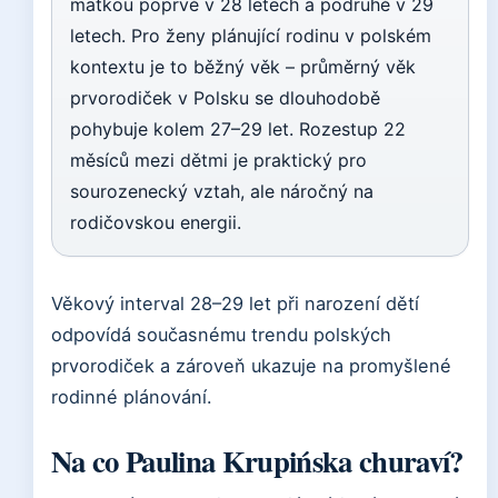
matkou poprvé v 28 letech a podruhé v 29
letech. Pro ženy plánující rodinu v polském
kontextu je to běžný věk – průměrný věk
prvorodiček v Polsku se dlouhodobě
pohybuje kolem 27–29 let. Rozestup 22
měsíců mezi dětmi je praktický pro
sourozenecký vztah, ale náročný na
rodičovskou energii.
Věkový interval 28–29 let při narození dětí
odpovídá současnému trendu polských
prvorodiček a zároveň ukazuje na promyšlené
rodinné plánování.
Na co Paulina Krupińska churaví?