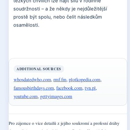
těžkých chvílích lze najít sílu v rodinné
soudržnosti – a že někdy je nejdůležitější
prostě být spolu, nebo čelit následkům
osamělosti.
ADDITIONAL SOURCES
whosdatedwho.com
,
rmf.fm
,
plotkopedia.com
,
famousbirthdays.com
,
facebook.com
,
tvn.pl
,
youtube.com
,
gettyimages.com
Pro zájemce o více detailů z jejího soukromí a profesní dráhy