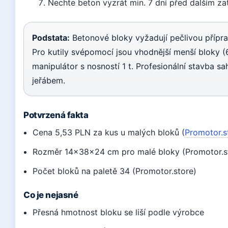
Nechte beton vyzrát min. 7 dní před dalším za
Podstata:
Betonové bloky vyžadují pečlivou přípr
Pro kutily svépomocí jsou vhodnější menší bloky 
manipulátor s nosností 1 t. Profesionální stavba 
jeřábem.
Potvrzená fakta
Cena 5,53 PLN za kus u malých bloků (
Promotor.s
Rozměr 14×38×24 cm pro malé bloky (Promotor.s
Počet bloků na paletě 34 (Promotor.store)
Co je nejasné
Přesná hmotnost bloku se liší podle výrobce