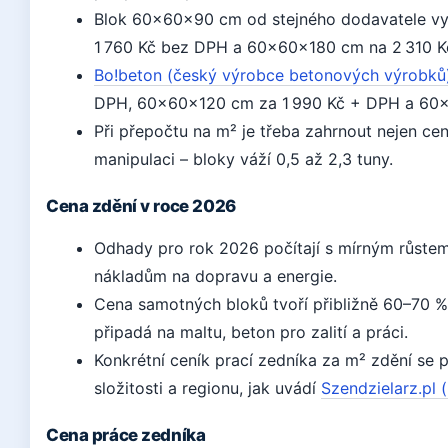
Blok 60×60×90 cm od stejného dodavatele vy
1 760 Kč bez DPH a 60×60×180 cm na 2 310 K
Bo!beton (český výrobce betonových výrobků
DPH, 60×60×120 cm za 1 990 Kč + DPH a 60×
Při přepočtu na m² je třeba zahrnout nejen ce
manipulaci – bloky váží 0,5 až 2,3 tuny.
Cena zdění v roce 2026
Odhady pro rok 2026 počítají s mírným růste
nákladům na dopravu a energie.
Cena samotných bloků tvoří přibližně 60–70 %
připadá na maltu, beton pro zalití a práci.
Konkrétní ceník prací zedníka za m² zdění se
složitosti a regionu, jak uvádí
Szendzielarz.pl 
Cena práce zedníka