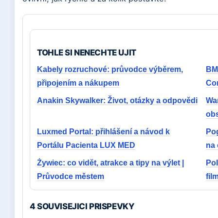
TOHLE SI NENECHTE UJIT
Kabely rozruchové: průvodce výběrem,
BMW
připojením a nákupem
Co
Anakin Skywalker: Život, otázky a odpovědi
Wa
ob
Luxmed Portal: přihlášení a návod k
Pog
Portálu Pacienta LUX MED
na 
Żywiec: co vidět, atrakce a tipy na výlet |
Pol
Průvodce městem
fil
4 SOUVISEJICI PRISPEVKY