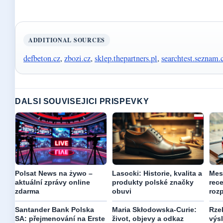
ADDITIONAL SOURCES
defbeton.cz
,
zbozi.cz
,
sklep.thepartners.pl
,
searchtest.seznam.
DALSI SOUVISEJICI PRISPEVKY
Polsat News na żywo –
Lasocki: Historie, kvalita a
Mes
aktuální zprávy online
produkty polské značky
rec
zdarma
obuvi
roz
Santander Bank Polska
Maria Skłodowska-Curie:
Rze
SA: přejmenování na Erste
život, objevy a odkaz
výs