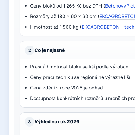
Ceny bloků od 1 265 Kč bez DPH (
BetonovyPlot
Rozměry až 180 × 60 × 60 cm (
EKOAGROBETON 
Hmotnost až 1 560 kg (
EKOAGROBETON – techn
Co je nejasné
2
Přesná hmotnost bloku se liší podle výrobce
Ceny prací zedníků se regionálně výrazně liší
Cena zdění v roce 2026 je odhad
Dostupnost konkrétních rozměrů u menších pr
Výhled na rok 2026
3