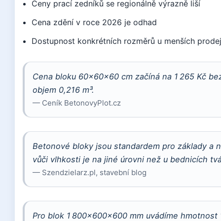
Ceny prací zedníků se regionálně výrazně liší
Cena zdění v roce 2026 je odhad
Dostupnost konkrétních rozměrů u menších prode
Cena bloku 60×60×60 cm začíná na 1 265 Kč bez 
objem 0,216 m³.
— Ceník BetonovyPlot.cz
Betonové bloky jsou standardem pro základy a n
vůči vlhkosti je na jiné úrovni než u bednicích tvá
— Szendzielarz.pl, stavební blog
Pro blok 1 800×600×600 mm uvádíme hmotnost 1 