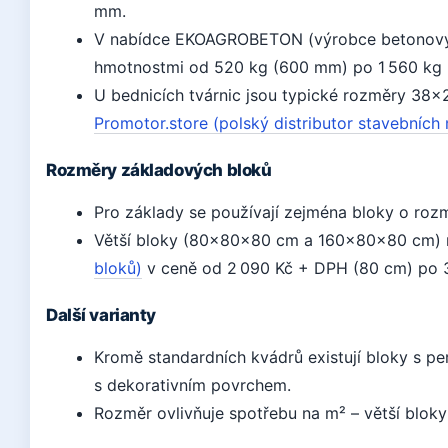
mm.
V nabídce EKOAGROBETON (výrobce betonovýc
hmotnostmi od 520 kg (600 mm) po 1 560 kg 
U bednicích tvárnic jsou typické rozměry 38
Promotor.store (polský distributor stavebních 
Rozměry základových bloků
Pro základy se používají zejména bloky o r
Větší bloky (80×80×80 cm a 160×80×80 cm) 
bloků)
v ceně od 2 090 Kč + DPH (80 cm) po 
Další varianty
Kromě standardních kvádrů existují bloky s pe
s dekorativním povrchem.
Rozměr ovlivňuje spotřebu na m² – větší bloky