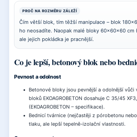
PROČ NA ROZMĚRU ZÁLEŽÍ
Čím větší blok, tím těžší manipulace – blok 180×
ho neosadíte. Naopak malé bloky 60×60×60 cm 
ale jejich pokládka je pracnější.
Co je lepší, betonový blok nebo bedni
Pevnost a odolnost
Betonové bloky jsou pevnější a odolnější vůči 
bloků EKOAGROBETON dosahuje C 35/45 XF3, c
(EKOAGROBETON – specifikace).
Bednicí tvárnice (nejčastěji z pórobetonu neb
tlaku, ale lepší tepelně-izolační vlastnosti.