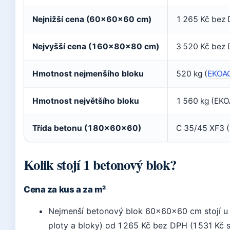
Nejnižší cena (60×60×60 cm)
1 265 Kč bez 
Nejvyšší cena (160×80×80 cm)
3 520 Kč bez 
Hmotnost nejmenšího bloku
520 kg (
EKOA
Hmotnost největšího bloku
1 560 kg (E
Třída betonu (180×60×60)
C 35/45 XF3
Kolik stojí 1 betonový blok?
Cena za kus a za m²
Nejmenší betonový blok 60×60×60 cm stojí u 
ploty a bloky) od 1 265 Kč bez DPH (1 531 Kč 