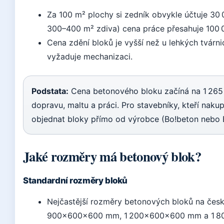
Za 100 m² plochy si zedník obvykle účtuje 30
300–400 m² zdiva) cena práce přesahuje 100 
Cena zdění bloků je vyšší než u lehkých tvárni
vyžaduje mechanizaci.
Podstata:
Cena betonového bloku začíná na 1 265 
dopravu, maltu a práci. Pro stavebníky, kteří naku
objednat bloky přímo od výrobce (Bo!beton neb
Jaké rozměry má betonový blok?
Standardní rozměry bloků
Nejčastější rozměry betonových bloků na če
900×600×600 mm, 1 200×600×600 mm a 1 80