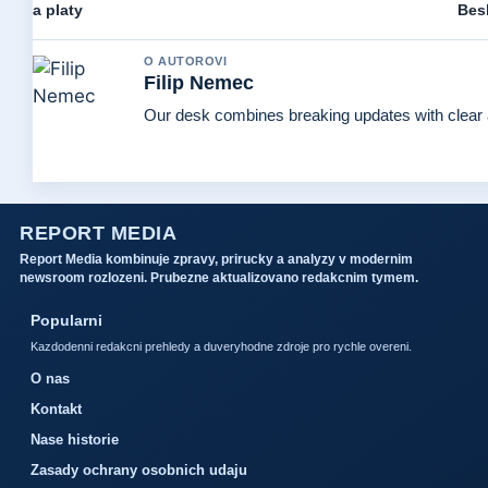
a platy
Bes
O AUTOROVI
Filip Nemec
Our desk combines breaking updates with clear a
REPORT MEDIA
Report Media kombinuje zpravy, prirucky a analyzy v modernim
newsroom rozlozeni. Prubezne aktualizovano redakcnim tymem.
Popularni
Kazdodenni redakcni prehledy a duveryhodne zdroje pro rychle overeni.
O nas
Kontakt
Nase historie
Zasady ochrany osobnich udaju