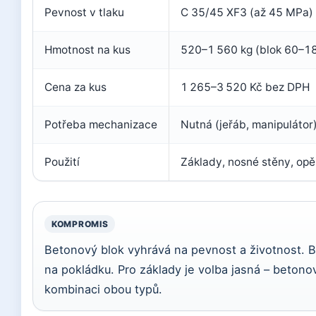
Pevnost v tlaku
C 35/45 XF3 (až 45 MPa)
Hmotnost na kus
520–1 560 kg (blok 60–1
Cena za kus
1 265–3 520 Kč bez DPH
Potřeba mechanizace
Nutná (jeřáb, manipulátor
Použití
Základy, nosné stěny, opě
KOMPROMIS
Betonový blok vyhrává na pevnost a životnost. Be
na pokládku. Pro základy je volba jasná – beton
kombinaci obou typů.