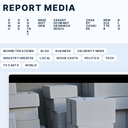
REPORT MEDIA
D
O
K
NASE
ZASADY
ZASA
NEW
B
O
N
O
HIST
OCHRANY
DY
SLE
L
M
A
N
ORIE
OSOBNICH
COOKI
TTE
O
U
S
TA
UDAJU
ES
R
G
K
T
BEHIND THE SCENES
BLOG
BUSINESS
CELEBRITY NEWS
INDUSTRY UPDATES
LOCAL
MOVIE CASTS
POLITICS
TECH
TV CASTS
WORLD