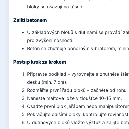
bloky se osazují na těsno.
Zalití betonem
U základových bloků s dutinami se provádí za
pro zvýšení nosnosti.
Beton se zhutňuje ponorným vibrátorem; minim
Postup krok za krokem
Připravte podklad – vyrovnejte a zhutněte št
desku (min. 7 dní).
Rozměřte první řadu bloků – začněte od rohu, k
Naneste maltové lože v tloušťce 10–15 mm.
Osadte první blok jeřábem nebo manipulátorem
Pokračujte dalšími bloky, kontrolujte rovinnost 
U dutinových bloků vložte výztuž a zalijte be