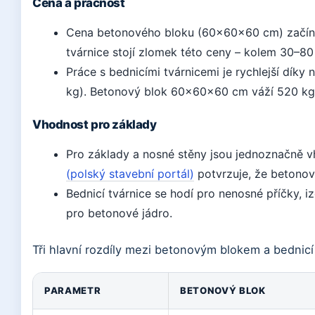
Cena a pracnost
Cena betonového bloku (60×60×60 cm) začíná
tvárnice stojí zlomek této ceny – kolem 30–80
Práce s bednicími tvárnicemi je rychlejší díky 
kg). Betonový blok 60×60×60 cm váží 520 kg 
Vhodnost pro základy
Pro základy a nosné stěny jsou jednoznačně v
(polský stavební portál)
potvrzuje, že betonov
Bednicí tvárnice se hodí pro nenosné příčky,
pro betonové jádro.
Tři hlavní rozdíly mezi betonovým blokem a bednicí 
PARAMETR
BETONOVÝ BLOK