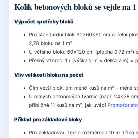
Kolik betonových bloků se vejde na 1
Výpočet spotřeby bloků
Pro standardní blok 60×60×60 cm o čelní plo
2,78 bloku na 1 m².
U většího bloku 60×120 cm (plocha 0,72 m²) st
Přesný vzorec: 1 / (výška v m × délka v m) = 
Vliv velikosti bloku na počet
Čím větší blok, tím méně kusů na m² – méně spá
U malých betonových tvárnic (např. 24×38 cm,
přibližně 11 kusů na m², jak uvádí
Promotor.stor
Příklad pro základové bloky
Pro základovou zeď o rozměrech 10 m délka × 