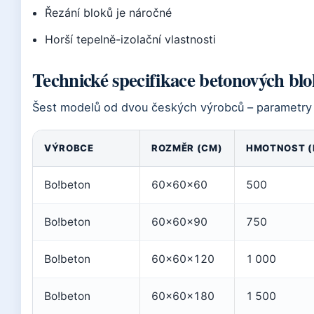
Řezání bloků je náročné
Horší tepelně-izolační vlastnosti
Technické specifikace betonových bl
Šest modelů od dvou českých výrobců – parametry 
VÝROBCE
ROZMĚR (CM)
HMOTNOST (
Bo!beton
60×60×60
500
Bo!beton
60×60×90
750
Bo!beton
60×60×120
1 000
Bo!beton
60×60×180
1 500