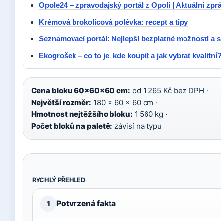
Opole24 – zpravodajský portál z Opolí | Aktuální zpr
Krémová brokolicová polévka: recept a tipy
Seznamovací portál: Nejlepší bezplatné možnosti a 
Ekogrošek – co to je, kde koupit a jak vybrat kvalitní
Cena bloku 60×60×60 cm:
od 1 265 Kč bez DPH ·
Největší rozměr:
180 × 60 × 60 cm ·
Hmotnost nejtěžšího bloku:
1 560 kg ·
Počet bloků na paletě:
závisí na typu
RYCHLÝ PŘEHLED
Potvrzená fakta
1