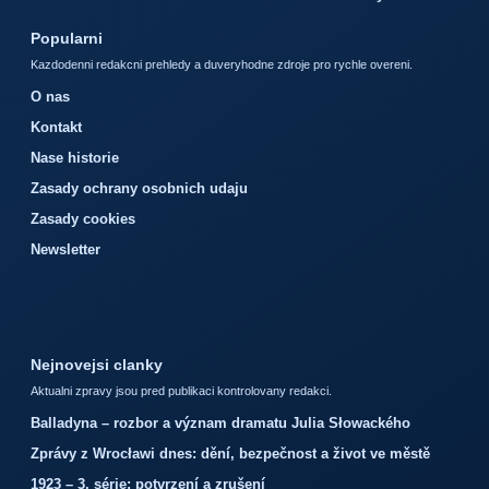
Popularni
Kazdodenni redakcni prehledy a duveryhodne zdroje pro rychle overeni.
O nas
Kontakt
Nase historie
Zasady ochrany osobnich udaju
Zasady cookies
Newsletter
Nejnovejsi clanky
Aktualni zpravy jsou pred publikaci kontrolovany redakci.
Balladyna – rozbor a význam dramatu Julia Słowackého
Zprávy z Wrocławi dnes: dění, bezpečnost a život ve městě
1923 – 3. série: potvrzení a zrušení