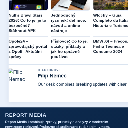
Null’s Brawl Stars
Jednoduchý
Włochy – Guia
2026: Co to je, je to
rysunek: definice,
Completo da Itáli
bezpečné?
návod a online
História e Turism
Stáhnout APK
nástroje
Opole24 –
Příslovce: Co to je,
BMW X4 – Preços
zpravodajský portál
otázky, příklady a
Ficha Técnica e
z Opolí | Aktuální
jak ho správně
Consumo 2024
zprávy
používat
O AUTOROVI
Filip Nemec
Our desk combines breaking updates with clear a
REPORT MEDIA
Report Media kombinuje zpravy, prirucky a analyzy v modernim
newsroom rozlozeni. Prubezne aktualizovano redakcnim tymem.