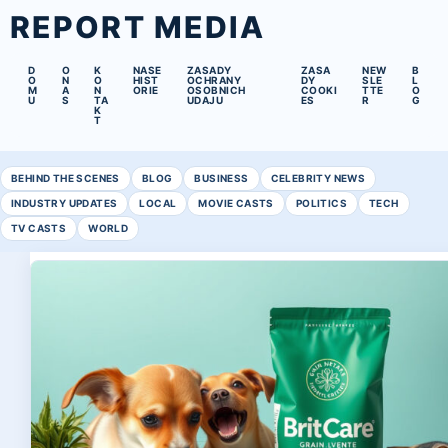
REPORT MEDIA
D
O
K
NASE
ZASADY
ZASA
NEW
B
O
N
O
HIST
OCHRANY
DY
SLE
L
M
A
N
ORIE
OSOBNICH
COOKI
TTE
O
U
S
TA
UDAJU
ES
R
G
K
T
BEHIND THE SCENES
BLOG
BUSINESS
CELEBRITY NEWS
INDUSTRY UPDATES
LOCAL
MOVIE CASTS
POLITICS
TECH
TV CASTS
WORLD