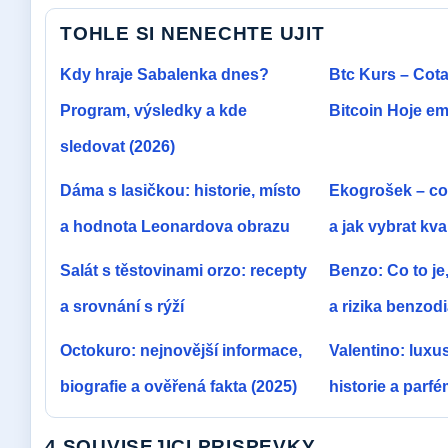
TOHLE SI NENECHTE UJIT
Kdy hraje Sabalenka dnes?
Btc Kurs – Cot
Program, výsledky a kde
Bitcoin Hoje e
sledovat (2026)
Dáma s lasičkou: historie, místo
Ekogrošek – co 
a hodnota Leonardova obrazu
a jak vybrat kva
Salát s těstovinami orzo: recepty
Benzo: Co to je
a srovnání s rýží
a rizika benzod
Octokuro: nejnovější informace,
Valentino: luxu
biografie a ověřená fakta (2025)
historie a parf
4 SOUVISEJICI PRISPEVKY