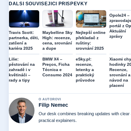
DALSI SOUVISEJICI PRISPEVKY
Opole24 –
zpravodaj
portál z Op
Aktuální
Travis Scott:
Maybelline Sky
Nejlepší online
zprávy
partnerka, děti,
High: recenze,
překladač z
zatčení a
cena, srovnání
ruštiny:
kariéra 2025
a dupe
srovnání 2025
Lilie:
BMW X4 –
eSky.pl:
Xiaomi chy
pěstování na
Preços, Ficha
recenze,
hodinky 2
zahradě i v
Técnica e
letenky a
Recenze,
květináči –
Consumo 2024
praktický
srovnání a
rady a tipy
průvodce
návod na
placení
O AUTOROVI
Filip Nemec
Our desk combines breaking updates with clear
practical explainers.