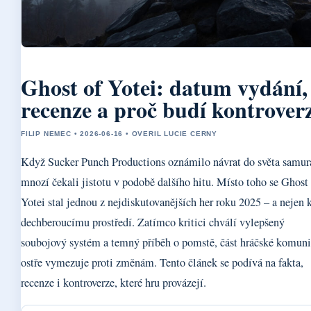
Ghost of Yotei: datum vydání,
recenze a proč budí kontrover
FILIP NEMEC • 2026-06-16 • OVERIL LUCIE CERNY
Když Sucker Punch Productions oznámilo návrat do světa samur
mnozí čekali jistotu v podobě dalšího hitu. Místo toho se Ghost 
Yotei stal jednou z nejdiskutovanějších her roku 2025 – a nejen 
dechberoucímu prostředí. Zatímco kritici chválí vylepšený
soubojový systém a temný příběh o pomstě, část hráčské komuni
ostře vymezuje proti změnám. Tento článek se podívá na fakta,
recenze i kontroverze, které hru provázejí.