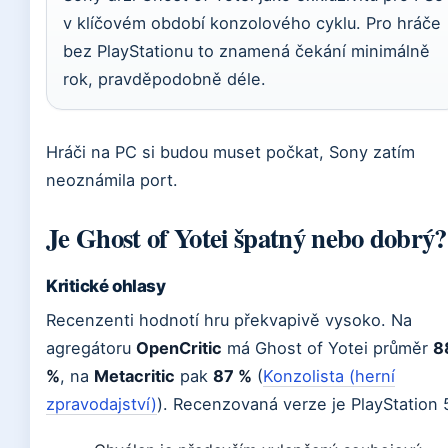
v klíčovém období konzolového cyklu. Pro hráče
bez PlayStationu to znamená čekání minimálně
rok, pravděpodobně déle.
Hráči na PC si budou muset počkat, Sony zatím
neoznámila port.
Je Ghost of Yotei špatný nebo dobrý?
Kritické ohlasy
Recenzenti hodnotí hru překvapivě vysoko. Na
agregátoru
OpenCritic
má Ghost of Yotei průměr
8
%
, na
Metacritic
pak
87 %
(
Konzolista (herní
zpravodajství)
). Recenzovaná verze je PlayStation 