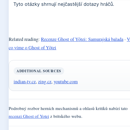
Tyto otázky shrnují nejčastější dotazy hráčů.
Related reading:
Recenze Ghost of Yōtei: Samurajská balada
·
V
co víme o Ghost of Yōtei
ADDITIONAL SOURCES
indian-tv.cz
,
zing.cz
,
youtube.com
Podrobný rozbor herních mechanismů a ohlasů kritiků nabízí tato
recenzi Ghost of Yotei
z britského webu.