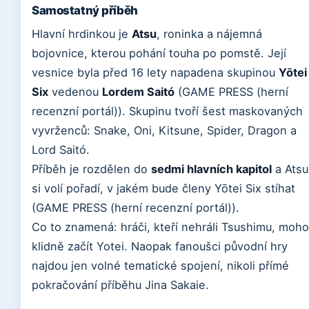
Samostatný příběh
Hlavní hrdinkou je
Atsu
, roninka a nájemná
bojovnice, kterou pohání touha po pomstě. Její
vesnice byla před 16 lety napadena skupinou
Yōtei
Six
vedenou
Lordem Saitó
(GAME PRESS (herní
recenzní portál)). Skupinu tvoří šest maskovaných
vyvrženců: Snake, Oni, Kitsune, Spider, Dragon a
Lord Saitó.
Příběh je rozdělen do
sedmi hlavních kapitol
a Atsu
si volí pořadí, v jakém bude členy Yōtei Six stíhat
(GAME PRESS (herní recenzní portál)).
Co to znamená: hráči, kteří nehráli Tsushimu, moh
klidně začít Yotei. Naopak fanoušci původní hry
najdou jen volné tematické spojení, nikoli přímé
pokračování příběhu Jina Sakaie.