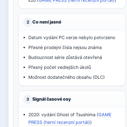
Ezo (
GAME PRESS (herní recenzní portál)
)
Co není jasné
2
Datum vydání PC verze nebylo potvrzeno
Přesné prodejní čísla nejsou známa
Budoucnost série zůstává otevřená
Přesný počet vedlejších úkolů
Možnost dodatečného obsahu (DLC)
Signál časové osy
3
2020: vydání Ghost of Tsushima (
GAME
PRESS (herní recenzní portál)
)