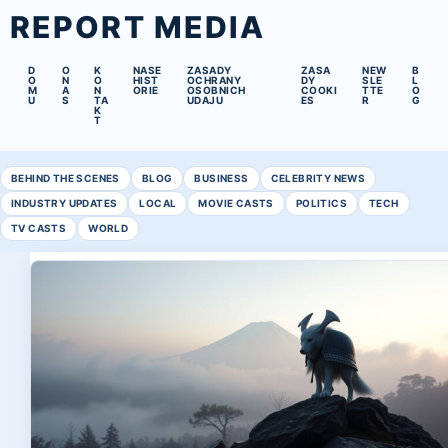
REPORT MEDIA
D
O
K
NASE
ZASADY
ZASA
NEW
B
O
N
O
HIST
OCHRANY
DY
SLE
L
M
A
N
ORIE
OSOBNICH
COOKI
TTE
O
U
S
TA
UDAJU
ES
R
G
K
T
BEHIND THE SCENES
BLOG
BUSINESS
CELEBRITY NEWS
INDUSTRY UPDATES
LOCAL
MOVIE CASTS
POLITICS
TECH
TV CASTS
WORLD