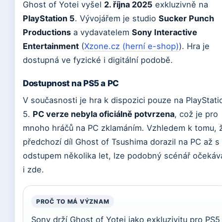
Ghost of Yotei vyšel
2. října 2025
exkluzivně na
PlayStation 5
. Vývojářem je studio
Sucker Punch
Productions
a vydavatelem
Sony Interactive
Entertainment
(
Xzone.cz (herní e-shop)
). Hra je
dostupná ve fyzické i digitální podobě.
Dostupnost na PS5 a PC
V současnosti je hra k dispozici pouze na PlayStati
5.
PC verze nebyla oficiálně potvrzena
, což je pro
mnoho hráčů na PC zklamáním. Vzhledem k tomu, 
předchozí díl Ghost of Tsushima dorazil na PC až s
odstupem několika let, lze podobný scénář očekáv
i zde.
PROČ TO MÁ VÝZNAM
Sony drží Ghost of Yotei jako exkluzivitu pro PS5