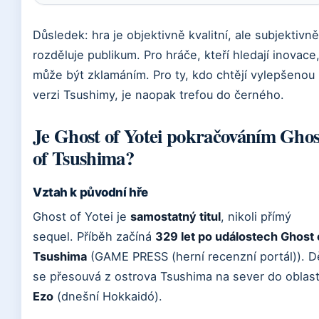
Důsledek: hra je objektivně kvalitní, ale subjektivně
rozděluje publikum. Pro hráče, kteří hledají inovace
může být zklamáním. Pro ty, kdo chtějí vylepšenou
verzi Tsushimy, je naopak trefou do černého.
Je Ghost of Yotei pokračováním Ghos
of Tsushima?
Vztah k původní hře
Ghost of Yotei je
samostatný titul
, nikoli přímý
sequel. Příběh začíná
329 let po událostech Ghost 
Tsushima
(GAME PRESS (herní recenzní portál)). D
se přesouvá z ostrova Tsushima na sever do oblast
Ezo
(dnešní Hokkaidó).