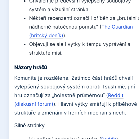
Chválen je především vylepšený soubojový
systém a vizuální stránka.
Někteří recenzenti označili příběh za „brutální 
nádherně natočenou pomstu“ (
The Guardian
(britský deník)
).
Objevují se ale i výtky k tempu vyprávění a
struktuře misí.
Názory hráčů
Komunita je rozdělená. Zatímco část hráčů chválí
vylepšený soubojový systém oproti Tsushimě, jiní
hru označují za „bolestně průměrnou“ (
Reddit
(diskusní fórum)
). Hlavní výtky směřují k příběhové
struktuře a změnám v herních mechanismech.
Silné stránky