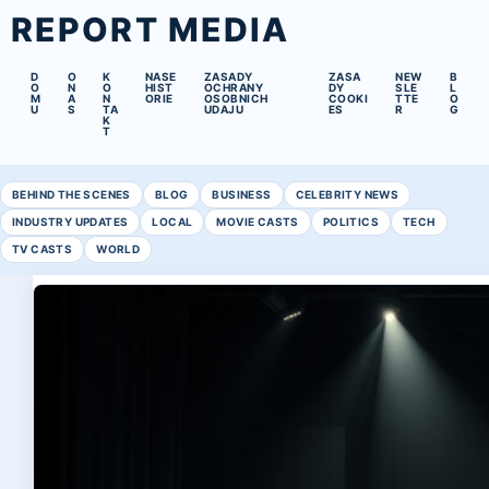
REPORT MEDIA
D
O
K
NASE
ZASADY
ZASA
NEW
B
O
N
O
HIST
OCHRANY
DY
SLE
L
M
A
N
ORIE
OSOBNICH
COOKI
TTE
O
U
S
TA
UDAJU
ES
R
G
K
T
BEHIND THE SCENES
BLOG
BUSINESS
CELEBRITY NEWS
INDUSTRY UPDATES
LOCAL
MOVIE CASTS
POLITICS
TECH
TV CASTS
WORLD