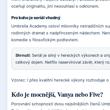
oceňují originalitu, jiní nesouhlasí s odklonem.
Pro koho je seriál vhodný
Umbrella Academy osloví milovníky netradičních su
rodinných dramat s nadpřirozeným nádechem. Není
komedie s filosofickým podtextem.
Shrnutí:
Seriál je silný v hereckých výkonech a orig
celkový dojem. Netflix naservíroval závěr, který r
Vzorec: I přes kvalitní herecké výkony rozhoduje o 
Kdo je mocnější, Vanya nebo Five?
Porovnání schopností dvou nejsilnějších členů Um