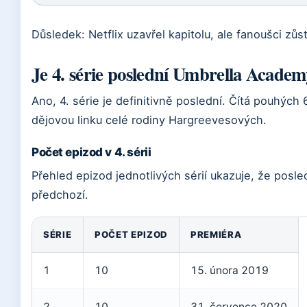
Důsledek: Netflix uzavřel kapitolu, ale fanoušci zůs
Je 4. série poslední Umbrella Acade
Ano, 4. série je definitivně poslední. Čítá pouhých 
dějovou linku celé rodiny Hargreevesových.
Počet epizod v 4. sérii
Přehled epizod jednotlivých sérií ukazuje, že posle
předchozí.
SÉRIE
POČET EPIZOD
PREMIÉRA
1
10
15. února 2019
2
10
31. července 2020