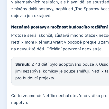
v alternativních realitách, ale hlavní děj se soustř
zmíněny další postavy, například „The Sparrow Acad
objevila jen okrajově.
Neznámé postavy a možnost budoucího rozšíření
Protože seriál skončil, zůstává mnoho otázek nezo
Netflix mohl k tématu vrátit v podobě prequelu z
na nevyužité děti. Oficiální potvrzení neexistuje.
Shrnutí:
Z 43 dětí bylo adoptováno pouze 7. Osud z
jimi nezabývá, komiksy je pouze zmiňují. Netflix t
pro budoucí projekty.
Co to znamená: Netflix nechal otevřená vrátka pro 
nepotvrdil.