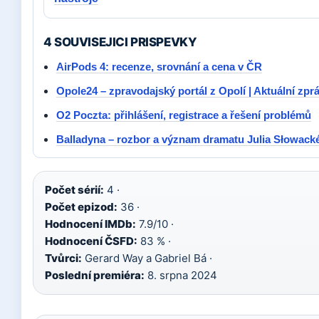
4 SOUVISEJICI PRISPEVKY
AirPods 4: recenze, srovnání a cena v ČR
Opole24 – zpravodajský portál z Opolí | Aktuální zpr
O2 Poczta: přihlášení, registrace a řešení problémů
Balladyna – rozbor a význam dramatu Julia Słowack
Počet sérií:
4 ·
Počet epizod:
36 ·
Hodnocení IMDb:
7.9/10 ·
Hodnocení ČSFD:
83 % ·
Tvůrci:
Gerard Way a Gabriel Bá ·
Poslední premiéra:
8. srpna 2024