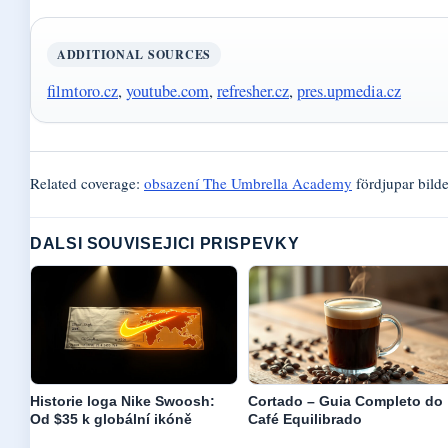
ADDITIONAL SOURCES
filmtoro.cz
,
youtube.com
,
refresher.cz
,
pres.upmedia.cz
Related coverage:
obsazení The Umbrella Academy
fördjupar bild
DALSI SOUVISEJICI PRISPEVKY
Historie loga Nike Swoosh:
Cortado – Guia Completo do
Od $35 k globální ikóně
Café Equilibrado