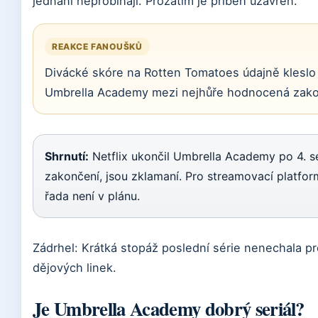
jednání neprobíhají. Prozatím je příběh uzavřen.
REAKCE FANOUŠKŮ
Divácké skóre na Rotten Tomatoes údajně kleslo 
Umbrella Academy mezi nejhůře hodnocená zakon
Shrnutí:
Netflix ukončil Umbrella Academy po 4. sér
zakončení, jsou zklamaní. Pro streamovací platform
řada není v plánu.
Zádrhel: Krátká stopáž poslední série nenechala p
dějových linek.
Je Umbrella Academy dobrý seriál?