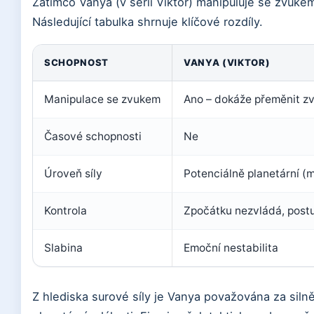
Zatímco Vanya (v sérii Viktor) manipuluje se zvukem
Následující tabulka shrnuje klíčové rozdíly.
SCHOPNOST
VANYA (VIKTOR)
Manipulace se zvukem
Ano – dokáže přeměnit zvu
Časové schopnosti
Ne
Úroveň síly
Potenciálně planetární (m
Kontrola
Zpočátku nezvládá, postu
Slabina
Emoční nestabilita
Z hlediska surové síly je Vanya považována za silněj