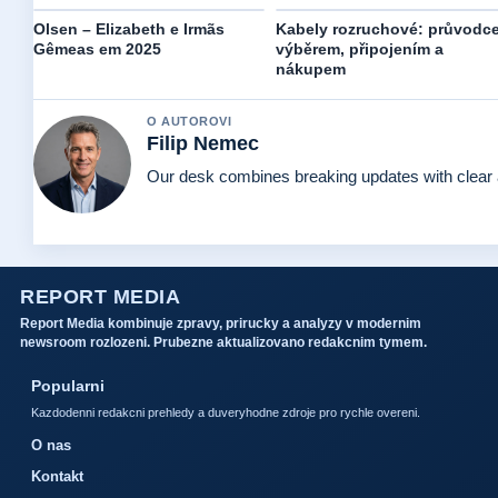
Olsen – Elizabeth e Irmãs
Kabely rozruchové: průvodc
Gêmeas em 2025
výběrem, připojením a
nákupem
O AUTOROVI
Filip Nemec
Our desk combines breaking updates with clear a
REPORT MEDIA
Report Media kombinuje zpravy, prirucky a analyzy v modernim
newsroom rozlozeni. Prubezne aktualizovano redakcnim tymem.
Popularni
Kazdodenni redakcni prehledy a duveryhodne zdroje pro rychle overeni.
O nas
Kontakt