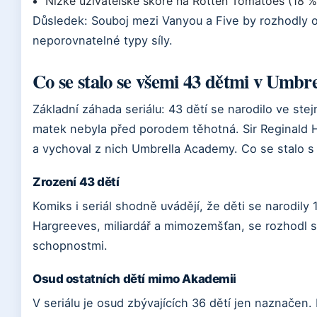
Nízké uživatelské skóre na Rotten Tomatoes (18 %
Důsledek: Souboj mezi Vanyou a Five by rozhodly oko
neporovnatelné typy síly.
Co se stalo se všemi 43 dětmi v Umb
Základní záhada seriálu: 43 dětí se narodilo ve s
matek nebyla před porodem těhotná. Sir Reginald 
a vychoval z nich Umbrella Academy. Co se stalo s
Zrození 43 dětí
Komiks i seriál shodně uvádějí, že děti se narodily 1
Hargreeves, miliardář a mimozemšťan, se rozhodl s
schopnostmi.
Osud ostatních dětí mimo Akademii
V seriálu je osud zbývajících 36 dětí jen naznačen.