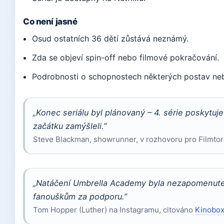
Co není jasné
Osud ostatních 36 dětí zůstává neznámý.
Zda se objeví spin-off nebo filmové pokračování.
Podrobnosti o schopnostech některých postav neb
„Konec seriálu byl plánovaný – 4. série poskytuj
začátku zamýšleli.”
Steve Blackman, showrunner, v rozhovoru pro Filmto
„Natáčení Umbrella Academy byla nezapomenute
fanouškům za podporu.”
Tom Hopper (Luther) na Instagramu, citováno
Kinobo