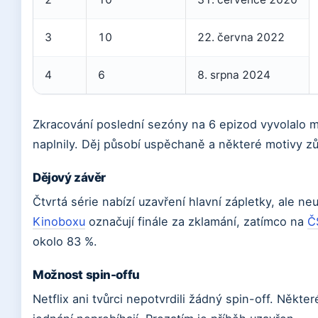
3
10
22. června 2022
4
6
8. srpna 2024
Zkracování poslední sezóny na 6 epizod vyvolalo m
naplnily. Děj působí uspěchaně a některé motivy z
Dějový závěr
Čtvrtá série nabízí uzavření hlavní zápletky, ale 
Kinoboxu
označují finále za zklamání, zatímco na
Č
okolo 83 %.
Možnost spin-offu
Netflix ani tvůrci nepotvrdili žádný spin-off. Některé