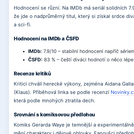
Hodnocení se různí. Na IMDb má seriál solidních 7.
že jde o nadprůměrný titul, který si získal srdce d
a sci-fi.
Hodnocení na IMDb a ČSFD
IMDb:
7.9/10 – stabilní hodnocení napříč sériem
ČSFD:
83 % – čeští diváci hodnotí o něco lép
Recenze kritiků
Kritici chválí herecké výkony, zejména Aidana Gall
(Klaus). Příběhová linka se podle recenzí
Novinky.c
která podle mnohých ztratila dech.
Srovnání s komiksovou předlohou
Komiks Gerarda Waye je temnější a experimentálnější
mění charaktery i dějové oblouky. Fanoušci předlo