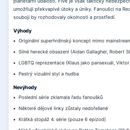
planetární události. Five je však takticky nebezpe
umožňují překvapivé útoky a úniky. Fanoušci na Red
souboji by rozhodovaly okolnosti a prostředí.
Výhody
Originální superhrdinský koncept mimo mainstrea
Silné herecké obsazení (Aidan Gallagher, Robert 
LGBTQ reprezentace (Klaus jako pansexuál, Viktor
Pestrý vizuální styl a hudba
Nevýhody
Poslední série zklamala řadu fanoušků
Některé dějové linky zůstaly nedořešené
Krátká stopáž 4. série (pouze 6 epizod)