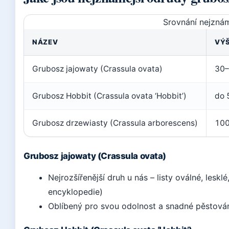
Srovnání nejzná
NÁZEV
VÝ
Grubosz jajowaty (Crassula ovata)
30–
Grubosz Hobbit (Crassula ovata ‘Hobbit’)
do 
Grubosz drzewiasty (Crassula arborescens)
10
Grubosz jajowaty (Crassula ovata)
Nejrozšířenější druh u nás – listy oválné, lesk
encyklopedie)
Oblíbený pro svou odolnost a snadné pěstován