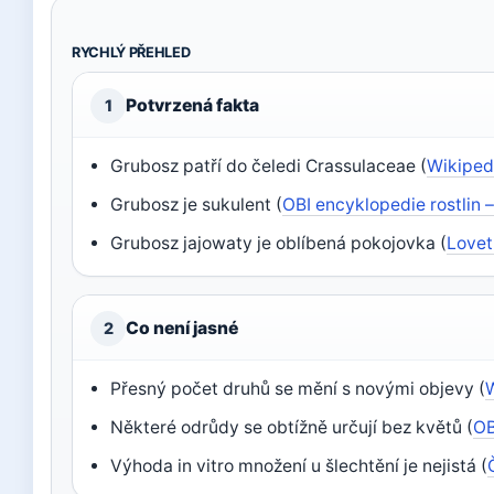
RYCHLÝ PŘEHLED
Potvrzená fakta
1
Grubosz patří do čeledi Crassulaceae (
Wikiped
Grubosz je sukulent (
OBI encyklopedie rostlin
Grubosz jajowaty je oblíbená pokojovka (
Lovet
Co není jasné
2
Přesný počet druhů se mění s novými objevy (
Některé odrůdy se obtížně určují bez květů (
OB
Výhoda in vitro množení u šlechtění je nejistá (