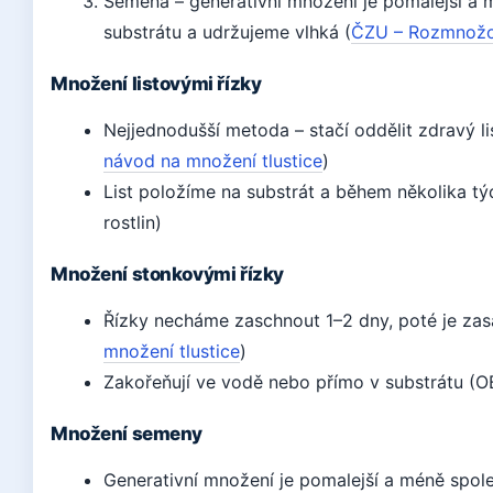
Semena – generativní množení je pomalejší a
substrátu a udržujeme vlhká (
ČZU – Rozmnožov
Množení listovými řízky
Nejjednodušší metoda – stačí oddělit zdravý li
návod na množení tlustice
)
List položíme na substrát a během několika t
rostlin)
Množení stonkovými řízky
Řízky necháme zaschnout 1–2 dny, poté je zas
množení tlustice
)
Zakořeňují ve vodě nebo přímo v substrátu (OB
Množení semeny
Generativní množení je pomalejší a méně spole