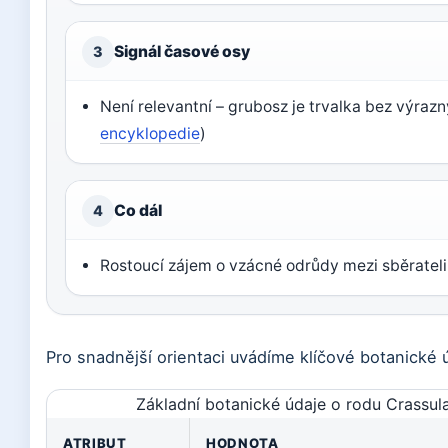
Signál časové osy
3
Není relevantní – grubosz je trvalka bez výraz
encyklopedie
)
Co dál
4
Rostoucí zájem o vzácné odrůdy mezi sběrateli
Pro snadnější orientaci uvádíme klíčové botanické ú
Základní botanické údaje o rodu Crassul
ATRIBUT
HODNOTA