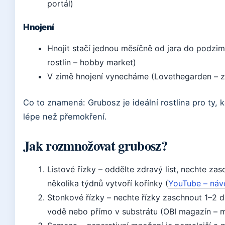
portál)
Hnojení
Hnojit stačí jednou měsíčně od jara do podzi
rostlin – hobby market)
V zimě hnojení vynecháme (Lovethegarden – z
Co to znamená: Grubosz je ideální rostlina pro ty,
lépe než přemokření.
Jak rozmnožovat grubosz?
Listové řízky – oddělte zdravý list, nechte za
několika týdnů vytvoří kořínky (
YouTube – návo
Stonkové řízky – nechte řízky zaschnout 1–2 d
vodě nebo přímo v substrátu (OBI magazín – mn