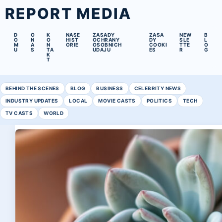
REPORT MEDIA
D
O
K
NASE
ZASADY
ZASA
NEW
B
O
N
O
HIST
OCHRANY
DY
SLE
L
M
A
N
ORIE
OSOBNICH
COOKI
TTE
O
U
S
TA
UDAJU
ES
R
G
K
T
BEHIND THE SCENES
BLOG
BUSINESS
CELEBRITY NEWS
INDUSTRY UPDATES
LOCAL
MOVIE CASTS
POLITICS
TECH
TV CASTS
WORLD