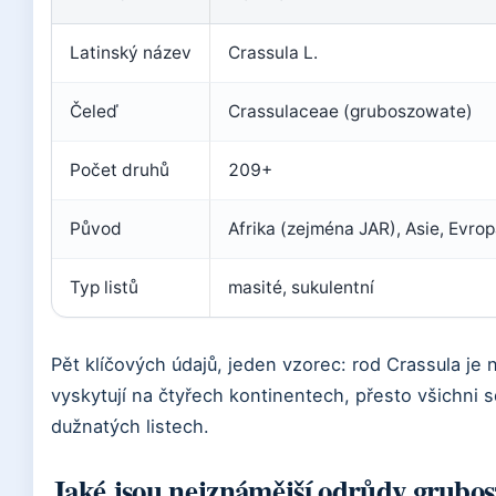
Latinský název
Crassula L.
Čeleď
Crassulaceae (gruboszowate)
Počet druhů
209+
Původ
Afrika (zejména JAR), Asie, Evro
Typ listů
masité, sukulentní
Pět klíčových údajů, jeden vzorec: rod Crassula je 
vyskytují na čtyřech kontinentech, přesto všichni 
dužnatých listech.
Jaké jsou nejznámější odrůdy grubos