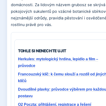
domácnosti. Za lidovým názvem grubosz se skrývá 
pokojových sukulentů po vzácné botanické sbírkov
nejznámější odrůdy, pravidla pěstování i osvědčen
rostlinu právě pro vás.
TOHLE SI NENECHTE UJIT
Herkules: mytologický hrdina, lepidlo a film –
průvodce
Francouzský klíč: k čemu slouží a rozdíl od jinýc
klíčů
Dvoudílné plavky: průvodce výběrem pro každo
postavu
O2 Poczta: přihlášení, registrace a řešení