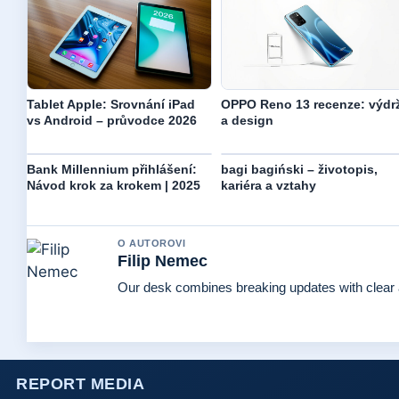
Tablet Apple: Srovnání iPad
OPPO Reno 13 recenze: výdr
vs Android – průvodce 2026
a design
Bank Millennium přihlášení:
bagi bagiński – životopis,
Návod krok za krokem | 2025
kariéra a vztahy
O AUTOROVI
Filip Nemec
Our desk combines breaking updates with clear a
REPORT MEDIA