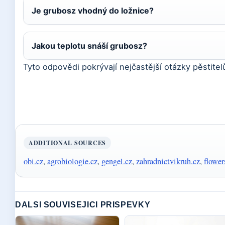
Je grubosz vhodný do ložnice?
Jakou teplotu snáší grubosz?
Tyto odpovědi pokrývají nejčastější otázky pěstite
ADDITIONAL SOURCES
obi.cz
,
agrobiologie.cz
,
gengel.cz
,
zahradnictvikruh.cz
,
flowe
DALSI SOUVISEJICI PRISPEVKY