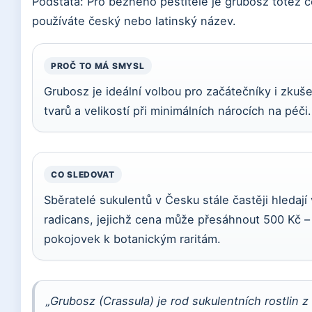
Podstata: Pro běžného pěstitele je grubosz totéž co
používáte český nebo latinský název.
PROČ TO MÁ SMYSL
Grubosz je ideální volbou pro začátečníky i zkuše
tvarů a velikostí při minimálních nárocích na péči.
CO SLEDOVAT
Sběratelé sukulentů v Česku stále častěji hledají
radicans, jejichž cena může přesáhnout 500 Kč 
pokojovek k botanickým raritám.
„Grubosz (Crassula) je rod sukulentních rostlin z