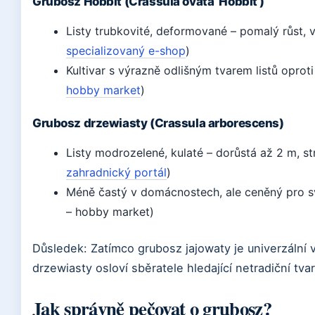
Grubosz Hobbit (Crassula ovata ‘Hobbit’)
Listy trubkovité, deformované – pomalý růst, 
specializovaný e-shop
)
Kultivar s výrazně odlišným tvarem listů oprot
hobby market
)
Grubosz drzewiasty (Crassula arborescens)
Listy modrozelené, kulaté – dorůstá až 2 m, s
zahradnický portál
)
Méně častý v domácnostech, ale ceněný pro sv
– hobby market)
Důsledek: Zatímco grubosz jajowaty je univerzální 
drzewiasty osloví sběratele hledající netradiční tvar
Jak správně pečovat o grubosz?