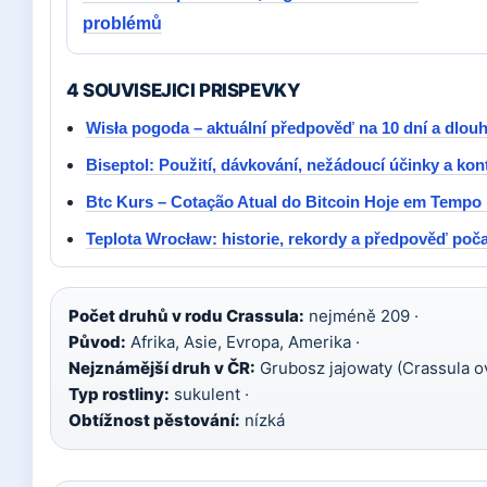
problémů
4 SOUVISEJICI PRISPEVKY
Wisła pogoda – aktuální předpověď na 10 dní a dlo
Biseptol: Použití, dávkování, nežádoucí účinky a kon
Btc Kurs – Cotação Atual do Bitcoin Hoje em Tempo
Teplota Wrocław: historie, rekordy a předpověď poča
Počet druhů v rodu Crassula:
nejméně 209 ·
Původ:
Afrika, Asie, Evropa, Amerika ·
Nejznámější druh v ČR:
Grubosz jajowaty (Crassula ov
Typ rostliny:
sukulent ·
Obtížnost pěstování:
nízká