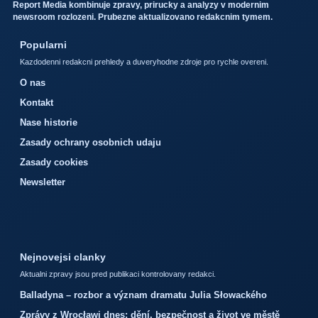
Report Media kombinuje zpravy, prirucky a analyzy v modernim
newsroom rozlozeni. Prubezne aktualizovano redakcnim tymem.
Popularni
Kazdodenni redakcni prehledy a duveryhodne zdroje pro rychle overeni.
O nas
Kontakt
Nase historie
Zasady ochrany osobnich udaju
Zasady cookies
Newsletter
Nejnovejsi clanky
Aktualni zpravy jsou pred publikaci kontrolovany redakci.
Balladyna – rozbor a význam dramatu Julia Słowackého
Zprávy z Wrocławi dnes: dění, bezpečnost a život ve městě