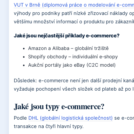
VUT v Brně (diplomová práce o modelování e-com
výhody pro podniky patří nízké zřizovací náklady op
většímu množství informací o produktu pro zákazní
Jaké jsou nejčastější příklady e-commerce?
Amazon a Alibaba – globální tržiště
Shopify obchody – individuální e-shopy
Aukční portály jako eBay (C2C model)
Důsledek: e-commerce není jen další prodejní kanál
vyžaduje pochopení všech složek od plateb až po l
Jaké jsou typy e-commerce?
Podle
DHL (globální logistická společnost)
se e-com
transakce na čtyři hlavní typy.