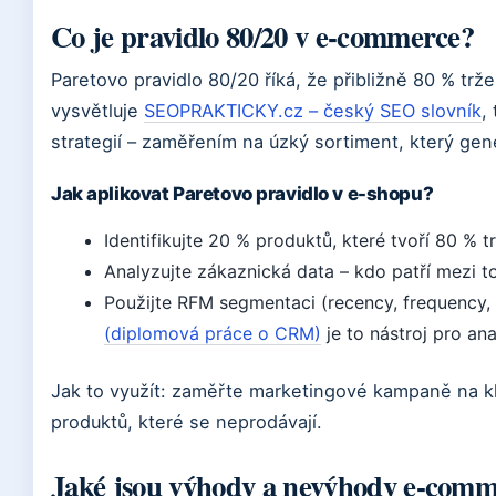
Co je pravidlo 80/20 v e-commerce?
Paretovo pravidlo 80/20 říká, že přibližně 80 % tr
vysvětluje
SEOPRAKTICKY.cz – český SEO slovník
,
strategií – zaměřením na úzký sortiment, který gen
Jak aplikovat Paretovo pravidlo v e-shopu?
Identifikujte 20 % produktů, které tvoří 80 % t
Analyzujte zákaznická data – kdo patří mezi 
Použijte RFM segmentaci (recency, frequency,
(diplomová práce o CRM)
je to nástroj pro an
Jak to využít: zaměřte marketingové kampaně na kl
produktů, které se neprodávají.
Jaké jsou výhody a nevýhody e-com