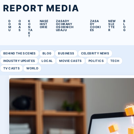
REPORT MEDIA
D
O
K
NASE
ZASADY
ZASA
NEW
B
O
N
O
HIST
OCHRANY
DY
SLE
L
M
A
N
ORIE
OSOBNICH
COOKI
TTE
O
U
S
TA
UDAJU
ES
R
G
K
T
BEHIND THE SCENES
BLOG
BUSINESS
CELEBRITY NEWS
INDUSTRY UPDATES
LOCAL
MOVIE CASTS
POLITICS
TECH
TV CASTS
WORLD