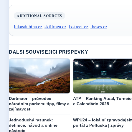
ADDITIONAL SOURCES
lukasdubina.cz
,
skillmea.cz
,
fxstreet.cz
,
theses.cz
DALSI SOUVISEJICI PRISPEVKY
Dartmoor – průvodce
ATP – Ranking Atual, Torneio
národním parkem: tipy, filmy a
e Calendário 2025
zajímavosti
Jednoduchý rysunek:
WPU24 – lokální zpravodajsk
definice, návod a online
portál z Pułtuska | zprávy
nástroje