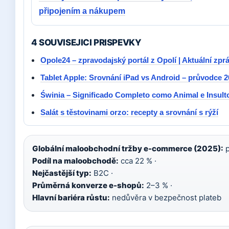
připojením a nákupem
4 SOUVISEJICI PRISPEVKY
Opole24 – zpravodajský portál z Opolí | Aktuální zpr
Tablet Apple: Srovnání iPad vs Android – průvodce 
Świnia – Significado Completo como Animal e Insult
Salát s těstovinami orzo: recepty a srovnání s rýží
Globální maloobchodní tržby e-commerce (2025):
p
Podíl na maloobchodě:
cca 22 % ·
Nejčastější typ:
B2C ·
Průměrná konverze e-shopů:
2–3 % ·
Hlavní bariéra růstu:
nedůvěra v bezpečnost plateb