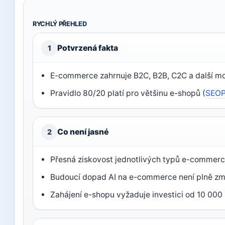
RYCHLÝ PŘEHLED
Potvrzená fakta
1
E-commerce zahrnuje B2C, B2B, C2C a další mo
Pravidlo 80/20 platí pro většinu e-shopů (
SEOP
Co není jasné
2
Přesná ziskovost jednotlivých typů e-commerce
Budoucí dopad AI na e-commerce není plně z
Zahájení e-shopu vyžaduje investici od 10 000