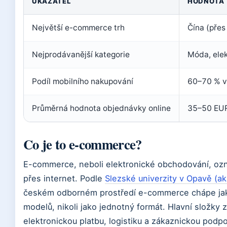
UKAZATEL
HODNOTA
Největší e-commerce trh
Čína (přes
Nejprodávanější kategorie
Móda, elek
Podíl mobilního nakupování
60–70 % v
Průměrná hodnota objednávky online
35–50 EUR
Co je to e-commerce?
E-commerce, neboli elektronické obchodování, ozna
přes internet. Podle
Slezské univerzity v Opavě (a
českém odborném prostředí e-commerce chápe jako
modelů, nikoli jako jednotný formát. Hlavní složky
elektronickou platbu, logistiku a zákaznickou podpo