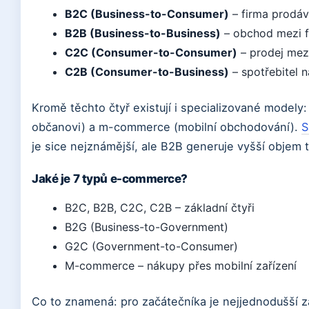
B2C (Business-to-Consumer)
– firma prodáv
B2B (Business-to-Business)
– obchod mezi f
C2C (Consumer-to-Consumer)
– prodej mezi
C2B (Consumer-to-Business)
– spotřebitel n
Kromě těchto čtyř existují i specializované modely:
občanovi) a m-commerce (mobilní obchodování).
S
je sice nejznámější, ale B2B generuje vyšší objem t
Jaké je 7 typů e-commerce?
B2C, B2B, C2C, C2B – základní čtyři
B2G (Business-to-Government)
G2C (Government-to-Consumer)
M-commerce – nákupy přes mobilní zařízení
Co to znamená: pro začátečníka je nejjednodušší za