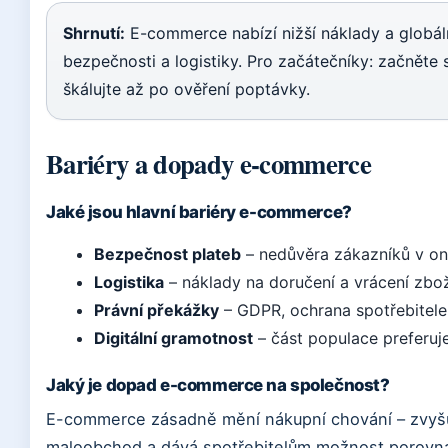
Shrnutí:
E-commerce nabízí nižší náklady a globáln
bezpečnosti a logistiky. Pro začátečníky: začněte 
škálujte až po ověření poptávky.
Bariéry a dopady e-commerce
Jaké jsou hlavní bariéry e-commerce?
Bezpečnost plateb
– nedůvěra zákazníků v on
Logistika
– náklady na doručení a vrácení zbo
Právní překážky
– GDPR, ochrana spotřebitel
Digitální gramotnost
– část populace preferuj
Jaký je dopad e-commerce na společnost?
E-commerce zásadně mění nákupní chování – zvyšuje
maloobchod a dává spotřebitelům možnost porovná